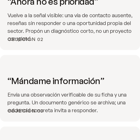
“Ahora no es prioridad”
Vuelve a la señal visible: una vía de contacto ausente,
reseñas sin responder o una oportunidad propia del
sector. Propón un diagnóstico corto, no un proyecto
completo.
OBJECIÓN 02
“Mándame información”
Envía una observación verificable de su ficha y una
pregunta. Un documento genérico se archiva; una
evidencia concreta invita a responder.
OBJECIÓN 03