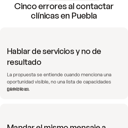
Cinco errores al contactar
clínicas en Puebla
Hablar de servicios y no de
resultado
La propuesta se entiende cuando menciona una
oportunidad visible, no una lista de capacidades
genéricas.
ERROR 01
Mandar el mismo mensaje a