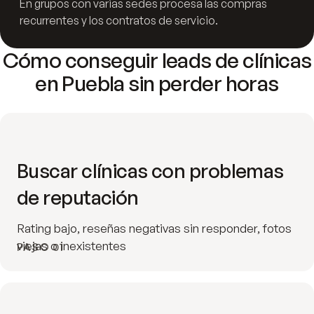
En grupos con varias sedes procesa las compras
recurrentes y los contratos de servicio.
Cómo conseguir leads de clínicas
en Puebla sin perder horas
Buscar clínicas con problemas
de reputación
Rating bajo, reseñas negativas sin responder, fotos
viejas o inexistentes
PASO 01