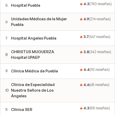
4.3
(
780
reseñas
)
5
Hospital Puebla
Unidades Médicas de la Mujer
4.9
(
274
reseñas
)
6
Puebla
3.7
(
567
reseñas
)
7
Hospital Angeles Puebla
CHRISTUS MUGUERZA
3.8
(
342
reseñas
)
8
Hospital UPAEP
4.4
(
115
reseñas
)
9
Clínica Médica de Puebla
Clínica de Especialidad
4.6
(
68
reseñas
)
10
Nuestra Señora de Los
Ángeles
4.3
(
88
reseñas
)
11
Clínica SER