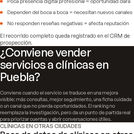
Poca presencia digital profesional = oportunidad clara
Dependen del boca a boca = necesitan nuevos canales
No responden reseñas negativas = afecta reputación
El recorrido completo queda registrado en el
CRM de
prospección
.
¿Conviene vender
servicios a clínicas en
Puebla?
Conviene cuando el servicio se traduce en una mejora
visible: más consultas, mejor seguimiento, una ficha cuidada
o un canal que no pierda oportunidades. El ranking no
reemplaza la investigación, pero da un punto de partida real
para priorizar cuentas y abrir conversaciones útiles.
CLÍNICAS EN OTRAS CIUDADES