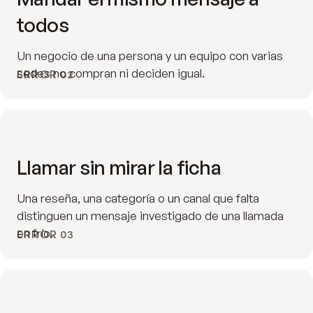
todos
Un negocio de una persona y un equipo con varias
sedes no compran ni deciden igual.
ERROR 02
Llamar sin mirar la ficha
Una reseña, una categoría o un canal que falta
distinguen un mensaje investigado de una llamada
en frío.
ERROR 03