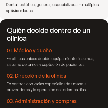
Dental, estética, general, especializada = múltiples
oportunidades
SEÑAL 04
Quién decide dentro de un
clínica
01
.
Médico y dueño
En clínicas chicas decide equipamiento, insumos,
sistema de turnos y captación de pacientes.
02
.
Dirección de la clínica
En centros con varias especialidades maneja
proveedores y la operación de todos los días.
03
.
Administración y compras