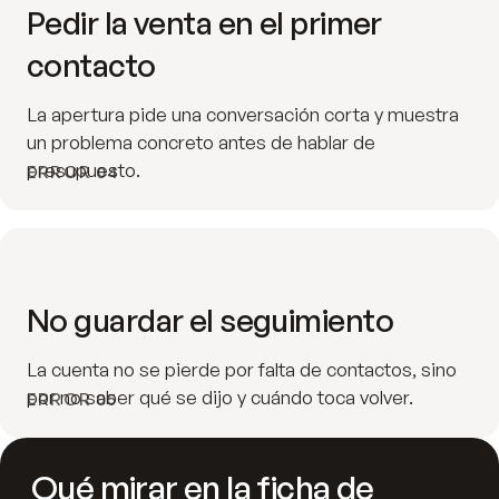
Pedir la venta en el primer
contacto
La apertura pide una conversación corta y muestra
un problema concreto antes de hablar de
presupuesto.
ERROR 04
No guardar el seguimiento
La cuenta no se pierde por falta de contactos, sino
por no saber qué se dijo y cuándo toca volver.
ERROR 05
Qué mirar en la ficha de