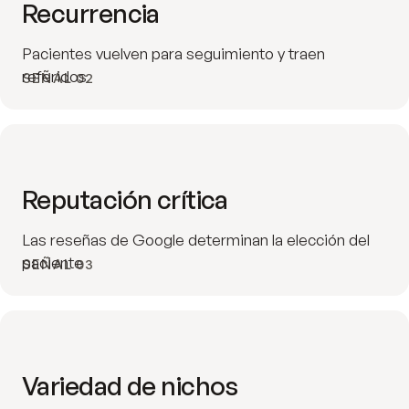
Recurrencia
Pacientes vuelven para seguimiento y traen
referidos
SEÑAL 02
Reputación crítica
Las reseñas de Google determinan la elección del
paciente
SEÑAL 03
Variedad de nichos