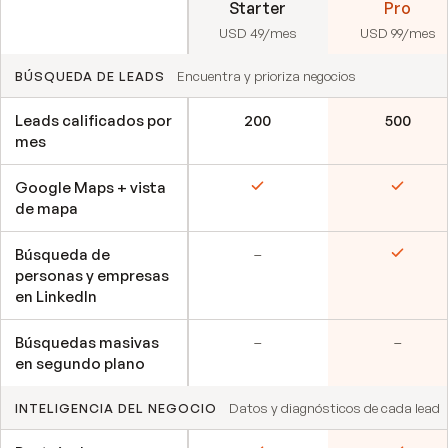
Función
Starter
Pro
USD 49/mes
USD 99/mes
Encuentra y prioriza negocios
BÚSQUEDA DE LEADS
Leads calificados por
200
500
mes
Google Maps + vista
Incluido
Incluid
de mapa
No incluido
Búsqueda de
–
Incluid
personas y empresas
en LinkedIn
No incluido
No inc
Búsquedas masivas
–
–
en segundo plano
Datos y diagnósticos de cada lead
INTELIGENCIA DEL NEGOCIO