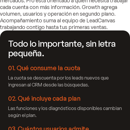
mercados. Pro está orientado a quien necesita trabajar
cada cuenta con más información. Growth agrega
volumen, usuarios y operación en segundo plano.
Acompañamiento suma al equipo de LeadCanvas
trabajando contigo hasta tus primeras ventas.
Todo lo importante, sin letra
pequeña.
01
.
Qué consume la cuota
La cuota se descuenta por los leads nuevos que
ingresan al CRM desde las búsquedas.
02
.
Qué incluye cada plan
Las funciones y los diagnósticos disponibles cambian
según el plan.
03
.
Cuántos usuarios admite