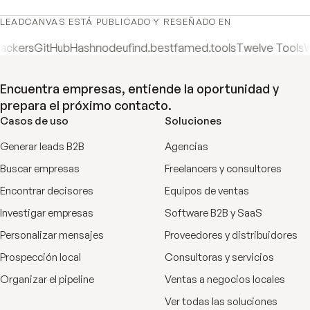
LEADCANVAS ESTÁ PUBLICADO Y RESEÑADO EN
s
GitHub
Hashnode
ufind.best
famed.tools
Twelve Tools
Wired 
Encuentra empresas, entiende la oportunidad y
prepara el próximo contacto.
Casos de uso
Soluciones
Generar leads B2B
Agencias
Buscar empresas
Freelancers y consultores
Encontrar decisores
Equipos de ventas
Investigar empresas
Software B2B y SaaS
Personalizar mensajes
Proveedores y distribuidores
Prospección local
Consultoras y servicios
Organizar el pipeline
Ventas a negocios locales
Ver todas las soluciones