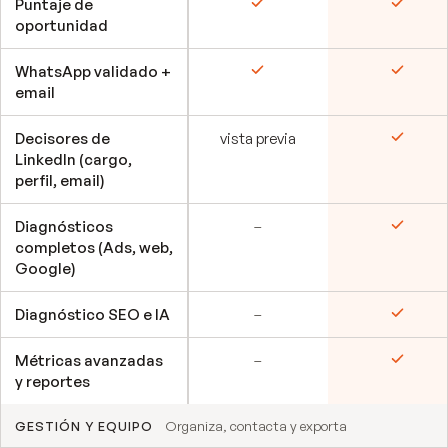
Puntaje de
Incluido
Incluid
oportunidad
WhatsApp validado +
Incluido
Incluid
email
Decisores de
vista previa
Incluid
LinkedIn (cargo,
perfil, email)
No incluido
Diagnósticos
–
Incluid
completos (Ads, web,
Google)
No incluido
Diagnóstico SEO e IA
–
Incluid
No incluido
Métricas avanzadas
–
Incluid
y reportes
Organiza, contacta y exporta
GESTIÓN Y EQUIPO