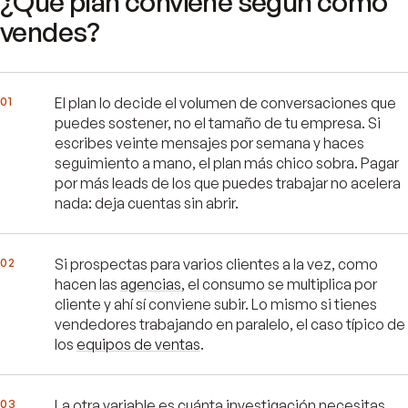
¿Qué plan conviene según cómo
vendes?
01
El plan lo decide el volumen de conversaciones que
puedes sostener, no el tamaño de tu empresa. Si
escribes veinte mensajes por semana y haces
seguimiento a mano, el plan más chico sobra. Pagar
por más leads de los que puedes trabajar no acelera
nada: deja cuentas sin abrir.
02
Si prospectas para varios clientes a la vez, como
hacen las
agencias
, el consumo se multiplica por
cliente y ahí sí conviene subir. Lo mismo si tienes
vendedores trabajando en paralelo, el caso típico de
los
equipos de ventas
.
03
La otra variable es cuánta investigación necesitas