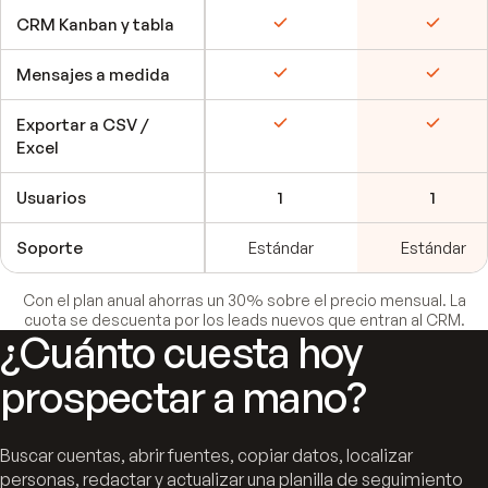
CRM Kanban y tabla
Incluido
Incluid
Mensajes a medida
Incluido
Incluid
Exportar a CSV /
Incluido
Incluid
Excel
Usuarios
1
1
Soporte
Estándar
Estándar
Con el plan anual ahorras un 30% sobre el precio mensual. La
cuota se descuenta por los leads nuevos que entran al CRM.
¿Cuánto cuesta hoy
prospectar a mano?
Buscar cuentas, abrir fuentes, copiar datos, localizar
personas, redactar y actualizar una planilla de seguimiento