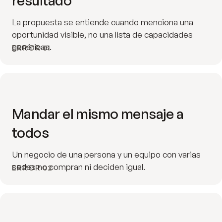
resultado
La propuesta se entiende cuando menciona una
oportunidad visible, no una lista de capacidades
genéricas.
ERROR 01
Mandar el mismo mensaje a
todos
Un negocio de una persona y un equipo con varias
sedes no compran ni deciden igual.
ERROR 02