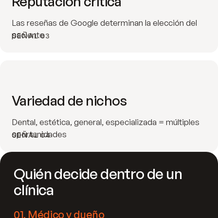
Reputación crítica
Las reseñas de Google determinan la elección del
paciente
SEÑAL 03
Variedad de nichos
Dental, estética, general, especializada = múltiples
oportunidades
SEÑAL 04
Quién decide dentro de un
clínica
01
.
Médico y dueño