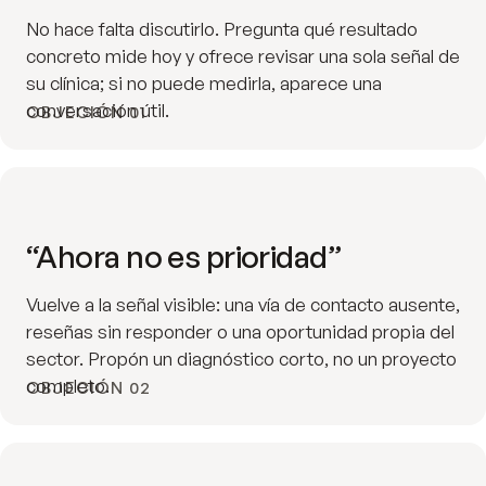
No hace falta discutirlo. Pregunta qué resultado
concreto mide hoy y ofrece revisar una sola señal de
su clínica; si no puede medirla, aparece una
conversación útil.
OBJECIÓN 01
“Ahora no es prioridad”
Vuelve a la señal visible: una vía de contacto ausente,
reseñas sin responder o una oportunidad propia del
sector. Propón un diagnóstico corto, no un proyecto
completo.
OBJECIÓN 02