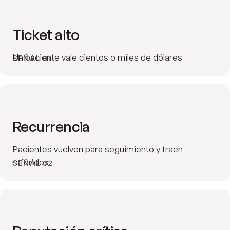
Ticket alto
Un paciente vale cientos o miles de dólares
SEÑAL 01
Recurrencia
Pacientes vuelven para seguimiento y traen
referidos
SEÑAL 02