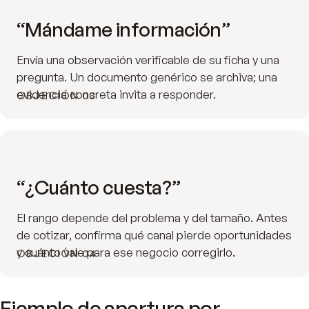
“Mándame información”
Envía una observación verificable de su ficha y una
pregunta. Un documento genérico se archiva; una
evidencia concreta invita a responder.
OBJECIÓN 03
“¿Cuánto cuesta?”
El rango depende del problema y del tamaño. Antes
de cotizar, confirma qué canal pierde oportunidades
y cuánto vale para ese negocio corregirlo.
OBJECIÓN 04
Ejemplo de apertura por