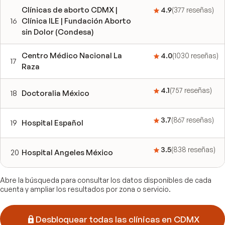
Clínicas de aborto CDMX |
4.9
(
377
reseñas
)
16
Clínica ILE | Fundación Aborto
sin Dolor (Condesa)
Centro Médico Nacional La
4.0
(
1030
reseñas
)
17
Raza
4.1
(
757
reseñas
)
18
Doctoralia México
3.7
(
867
reseñas
)
19
Hospital Español
3.5
(
838
reseñas
)
20
Hospital Angeles México
Abre la búsqueda para consultar los datos disponibles de cada
cuenta y ampliar los resultados por zona o servicio.
Desbloquear todas las clínicas en CDMX