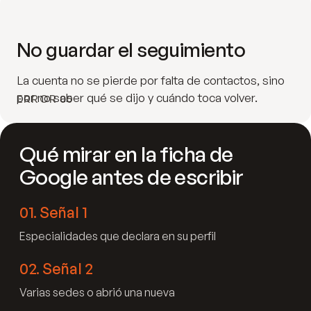
No guardar el seguimiento
La cuenta no se pierde por falta de contactos, sino
por no saber qué se dijo y cuándo toca volver.
ERROR 05
Qué mirar en la ficha de
Google antes de escribir
01
.
Señal 1
Especialidades que declara en su perfil
02
.
Señal 2
Varias sedes o abrió una nueva