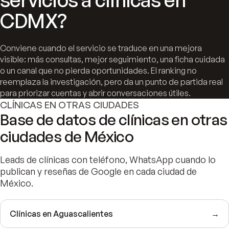
CDMX?
Conviene cuando el servicio se traduce en una mejora
visible: más consultas, mejor seguimiento, una ficha cuidada
o un canal que no pierda oportunidades. El ranking no
reemplaza la investigación, pero da un punto de partida real
para priorizar cuentas y abrir conversaciones útiles.
CLÍNICAS EN OTRAS CIUDADES
Base de datos de clínicas en otras
ciudades de México
Leads de clínicas con teléfono, WhatsApp cuando lo
publican y reseñas de Google en cada ciudad de
México.
Clínicas en Aguascalientes
→