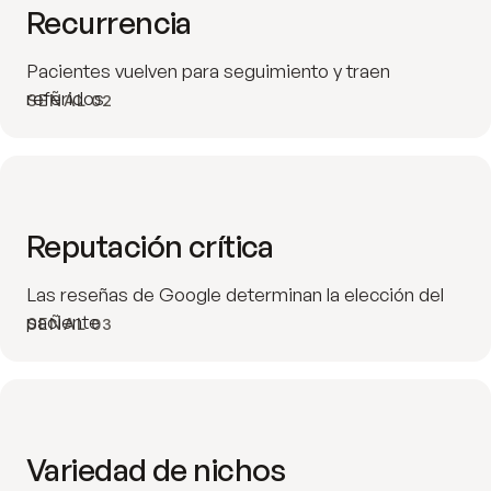
Recurrencia
Pacientes vuelven para seguimiento y traen
referidos
SEÑAL 02
Reputación crítica
Las reseñas de Google determinan la elección del
paciente
SEÑAL 03
Variedad de nichos