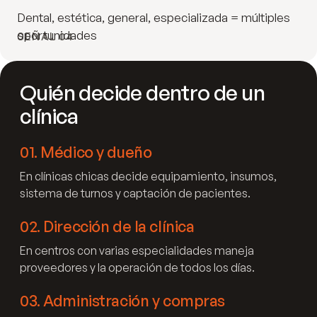
Dental, estética, general, especializada = múltiples
oportunidades
SEÑAL 04
Quién decide dentro de un
clínica
01
.
Médico y dueño
En clínicas chicas decide equipamiento, insumos,
sistema de turnos y captación de pacientes.
02
.
Dirección de la clínica
En centros con varias especialidades maneja
proveedores y la operación de todos los días.
03
.
Administración y compras