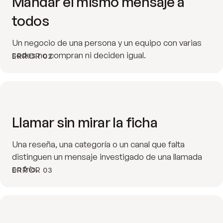
Mandar el mismo mensaje a
todos
Un negocio de una persona y un equipo con varias
sedes no compran ni deciden igual.
ERROR 02
Llamar sin mirar la ficha
Una reseña, una categoría o un canal que falta
distinguen un mensaje investigado de una llamada
en frío.
ERROR 03