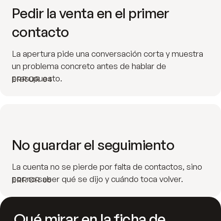
Pedir la venta en el primer
contacto
La apertura pide una conversación corta y muestra
un problema concreto antes de hablar de
presupuesto.
ERROR 04
No guardar el seguimiento
La cuenta no se pierde por falta de contactos, sino
por no saber qué se dijo y cuándo toca volver.
ERROR 05
Qué mirar en la ficha de