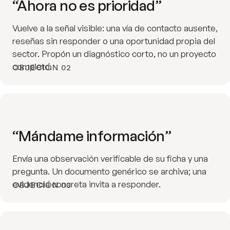
“Ahora no es prioridad”
Vuelve a la señal visible: una vía de contacto ausente,
reseñas sin responder o una oportunidad propia del
sector. Propón un diagnóstico corto, no un proyecto
completo.
OBJECIÓN 02
“Mándame información”
Envía una observación verificable de su ficha y una
pregunta. Un documento genérico se archiva; una
evidencia concreta invita a responder.
OBJECIÓN 03