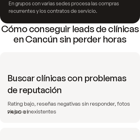
En grupos con varias sedes procesa las compras
recurrentes y los contratos de servicio.
Cómo conseguir leads de clínicas
en Cancún sin perder horas
Buscar clínicas con problemas
de reputación
Rating bajo, reseñas negativas sin responder, fotos
viejas o inexistentes
PASO 01