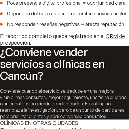
Poca presencia digital profesional = oportunidad clara
Dependen del boca a boca = necesitan nuevos canales
No responden reseñas negativas = afecta reputación
El recorrido completo queda registrado en el
CRM de
prospección
.
¿Conviene vender
servicios a clínicas en
Cancún?
Conviene cuando el servicio se traduce en una mejora
visible: más consultas, mejor seguimiento, una ficha cuidada
o un canal que no pierda oportunidades. El ranking no
reemplaza la investigación, pero da un punto de partida real
para priorizar cuentas y abrir conversaciones útiles.
CLÍNICAS EN OTRAS CIUDADES