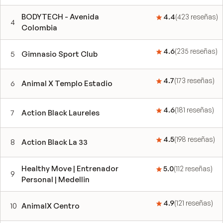
BODYTECH - Avenida
4.4
(
423
reseñas
)
4
Colombia
4.6
(
235
reseñas
)
5
Gimnasio Sport Club
4.7
(
173
reseñas
)
6
Animal X Templo Estadio
4.6
(
181
reseñas
)
7
Action Black Laureles
4.5
(
198
reseñas
)
8
Action Black La 33
Healthy Move | Entrenador
5.0
(
112
reseñas
)
9
Personal | Medellin
4.9
(
121
reseñas
)
10
AnimalX Centro