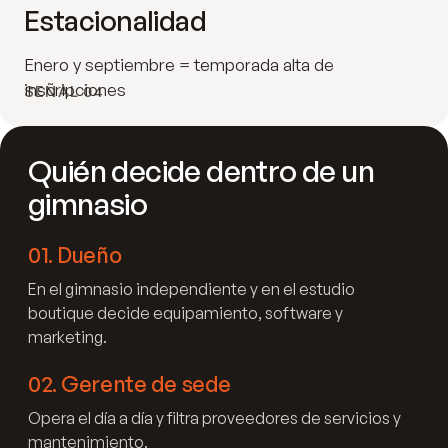
Estacionalidad
Enero y septiembre = temporada alta de
inscripciones
SEÑAL 04
Quién decide dentro de un
gimnasio
01
.
Dueño
En el gimnasio independiente y en el estudio
boutique decide equipamiento, software y
marketing.
02
.
Gerente de sede
Opera el día a día y filtra proveedores de servicios y
mantenimiento.