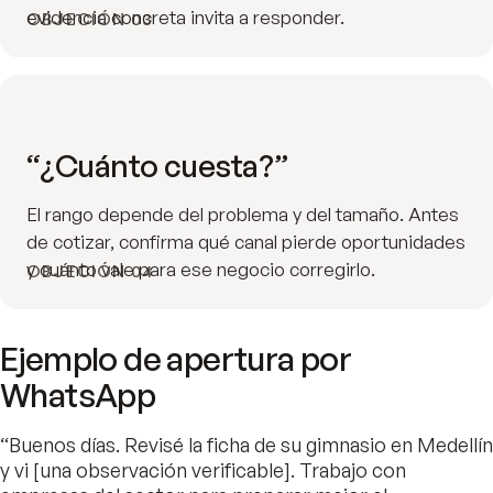
evidencia concreta invita a responder.
OBJECIÓN 03
“¿Cuánto cuesta?”
El rango depende del problema y del tamaño. Antes
de cotizar, confirma qué canal pierde oportunidades
y cuánto vale para ese negocio corregirlo.
OBJECIÓN 04
Ejemplo de apertura por
WhatsApp
“Buenos días. Revisé la ficha de su gimnasio en Medellín
y vi [una observación verificable]. Trabajo con