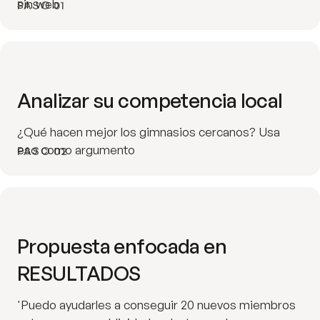
sin web
PASO 01
Analizar su competencia local
¿Qué hacen mejor los gimnasios cercanos? Usa
eso como argumento
PASO 02
Propuesta enfocada en
RESULTADOS
'Puedo ayudarles a conseguir 20 nuevos miembros