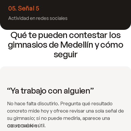
05
.
Señal 5
Actividad en redes sociales
Qué te pueden contestar los
gimnasios de Medellín y cómo
seguir
“Ya trabajo con alguien”
No hace falta discutirlo. Pregunta qué resultado
concreto mide hoy y ofrece revisar una sola señal de
su gimnasio; si no puede medirla, aparece una
conversación útil.
OBJECIÓN 01