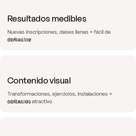
Resultados medibles
Nuevas inscripciones, clases llenas = fácil de
demostrar
SEÑAL 02
Contenido visual
Transformaciones, ejercicios, instalaciones =
contenido atractivo
SEÑAL 03