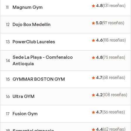
4.8
(
131
reseñas
)
11
Magnum Gym
5.0
(
97
reseñas
)
12
Dojo Box Medellín
4.6
(
118
reseñas
)
13
PowerClub Laureles
Sede La Playa - Comfenalco
4.8
(
75
reseñas
)
14
Antioquia
4.7
(
68
reseñas
)
15
GYMMAR BOSTON GYM
4.2
(
108
reseñas
)
16
Ultra GYM
4.7
(
56
reseñas
)
17
Fusion Gym
4.4
(
62
reseñas
)
18
Semental gimnasio