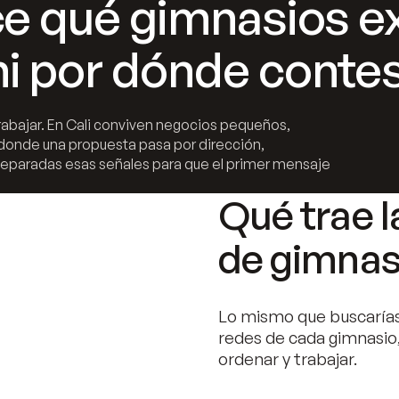
ce qué gimnasios ex
ni por dónde contes
 trabajar. En Cali conviven negocios pequeños,
donde una propuesta pasa por dirección,
separadas esas señales para que el primer mensaje
Qué trae l
de gimnasi
Lo mismo que buscarías
redes de cada gimnasio,
ordenar y trabajar.