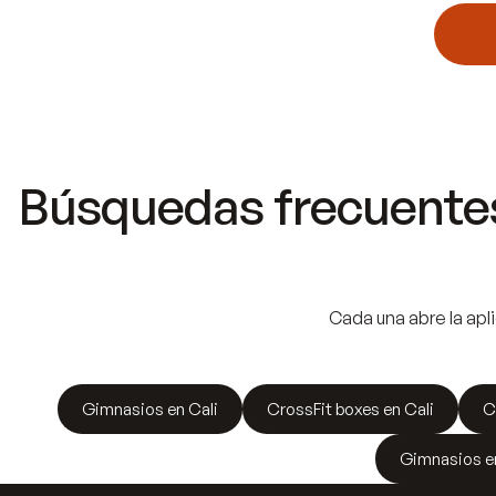
Búsquedas frecuentes
Cada una abre la apli
Gimnasios en Cali
CrossFit boxes en Cali
C
Gimnasios e