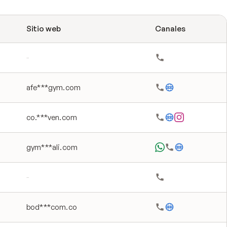
Sitio web
Canales
-
afe***gym.com
co.***ven.com
gym***ali.com
-
bod***com.co