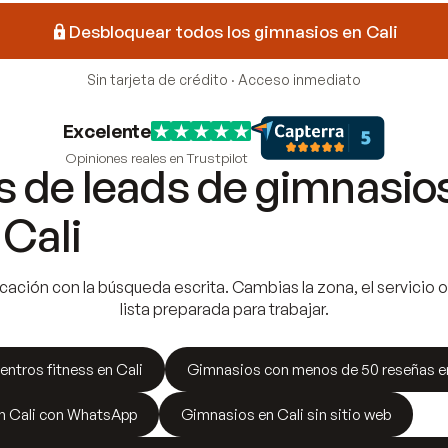
Desbloquear todos los gimnasios en Cali
Sin tarjeta de crédito · Acceso inmediato
Excelente
Opiniones reales en Trustpilot
 de leads de gimnasio
Cali
cación con la búsqueda escrita. Cambias la zona, el servicio o 
lista preparada para trabajar.
entros fitness en Cali
Gimnasios con menos de 50 reseñas en
n Cali con WhatsApp
Gimnasios en Cali sin sitio web