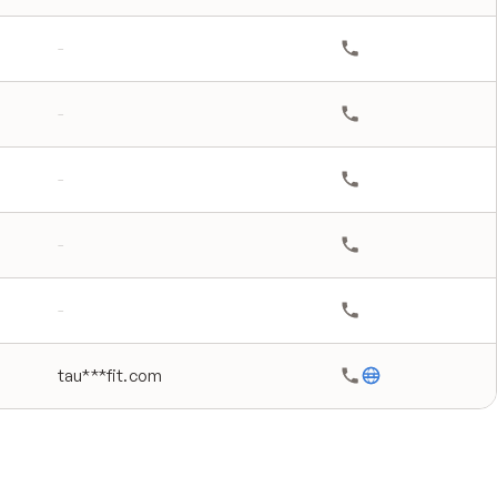
-
-
-
-
-
tau***fit.com