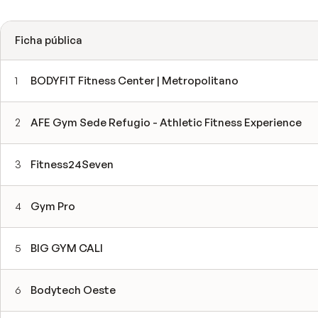
Ficha pública
1
BODYFIT Fitness Center | Metropolitano
2
AFE Gym Sede Refugio - Athletic Fitness Experience
3
Fitness24Seven
4
Gym Pro
5
BIG GYM CALI
6
Bodytech Oeste