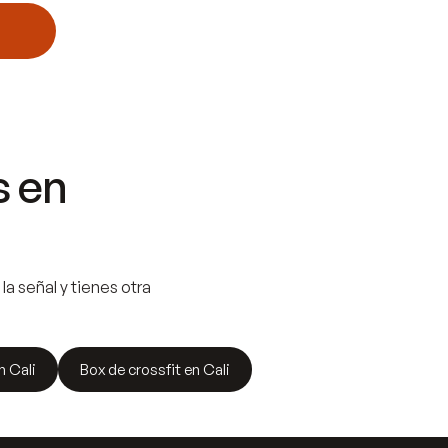
s en
la señal y tienes otra
 Cali
Box de crossfit en Cali