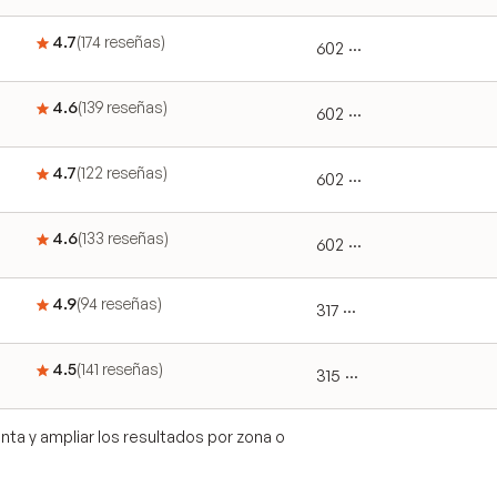
4.7
(
174
reseñas
)
602 ···
4.6
(
139
reseñas
)
602 ···
4.7
(
122
reseñas
)
602 ···
4.6
(
133
reseñas
)
602 ···
4.9
(
94
reseñas
)
317 ···
4.5
(
141
reseñas
)
315 ···
ta y ampliar los resultados por zona o