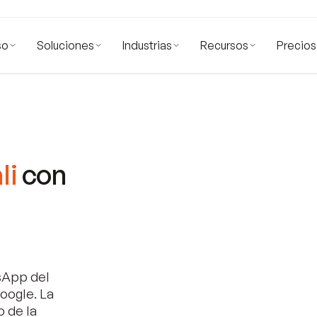
so
Soluciones
Industrias
Recursos
Precios
li
con
sApp del
oogle. La
o de la