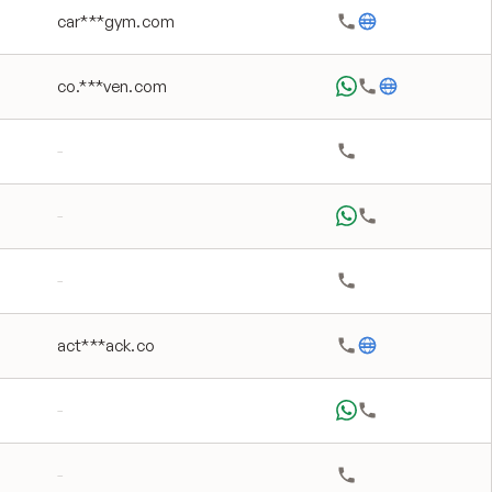
car***gym.com
co.***ven.com
-
-
-
act***ack.co
-
-