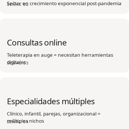
Sector en crecimiento exponencial post-pandemia
SEÑAL 02
Consultas online
Teleterapia en auge = necesitan herramientas
digitales
SEÑAL 03
Especialidades múltiples
Clínico, infantil, parejas, organizacional =
múltiples nichos
SEÑAL 04