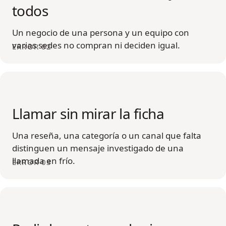
todos
Un negocio de una persona y un equipo con
varias sedes no compran ni deciden igual.
ERROR 02
Llamar sin mirar la ficha
Una reseña, una categoría o un canal que falta
distinguen un mensaje investigado de una
llamada en frío.
ERROR 03