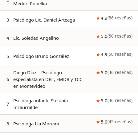
2
Medori Popelka
4.9
(
86
reseñas
)
3
Psicólogo Lic. Daniel Arteaga
5.0
(
50
reseñas
)
4
Lic. Soledad Angelino
4.9
(
50
reseñas
)
5
Psicólogo Bruno González
Diego Díaz – Psicólogo
5.0
(
46
reseñas
)
6
especialista en DBT, EMDR y TCC
en Montevideo
Psicóloga infantil Stefanía
5.0
(
46
reseñas
)
7
Inzaurralde
5.0
(
45
reseñas
)
8
Psicóloga Lía Moreira