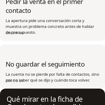
Pedir la venta en el primer
contacto
La apertura pide una conversación corta y
muestra un problema concreto antes de hablar
de presupuesto.
ERROR 04
No guardar el seguimiento
La cuenta no se pierde por falta de contactos, sino
por no saber qué se dijo y cuándo toca volver.
ERROR 05
Qué mirar en la ficha de