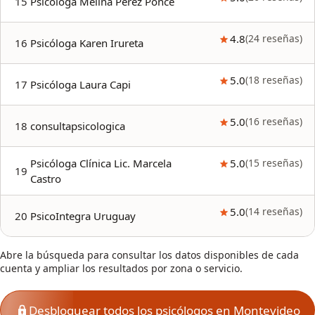
15
Psicóloga Melina Pérez Ponce
4.8
(
24
reseñas
)
16
Psicóloga Karen Irureta
5.0
(
18
reseñas
)
17
Psicóloga Laura Capi
5.0
(
16
reseñas
)
18
consultapsicologica
Psicóloga Clínica Lic. Marcela
5.0
(
15
reseñas
)
19
Castro
5.0
(
14
reseñas
)
20
PsicoIntegra Uruguay
Abre la búsqueda para consultar los datos disponibles de cada
cuenta y ampliar los resultados por zona o servicio.
Desbloquear todos los psicólogos en Montevideo