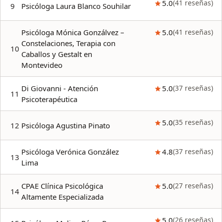
5.0
(
41
reseñas
)
9
Psicóloga Laura Blanco Souhilar
Psicóloga Mónica Gonzálvez –
5.0
(
41
reseñas
)
Constelaciones, Terapia con
10
Caballos y Gestalt en
Montevideo
Di Giovanni - Atención
5.0
(
37
reseñas
)
11
Psicoterapéutica
5.0
(
35
reseñas
)
12
Psicóloga Agustina Pinato
Psicóloga Verónica González
4.8
(
37
reseñas
)
13
Lima
CPAE Clínica Psicológica
5.0
(
27
reseñas
)
14
Altamente Especializada
5.0
(
26
reseñas
)