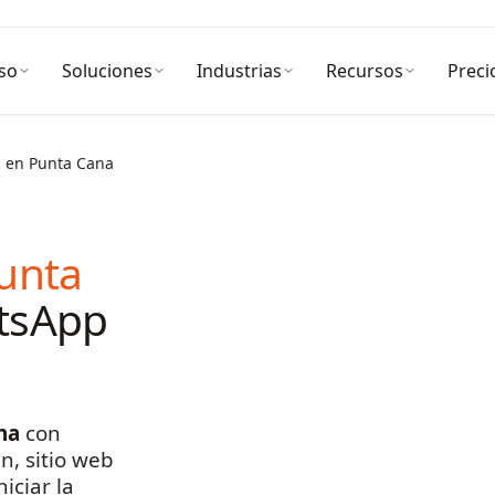
so
Soluciones
Industrias
Recursos
Preci
s en Punta Cana
unta
tsApp
na
con
n, sitio web
iciar la