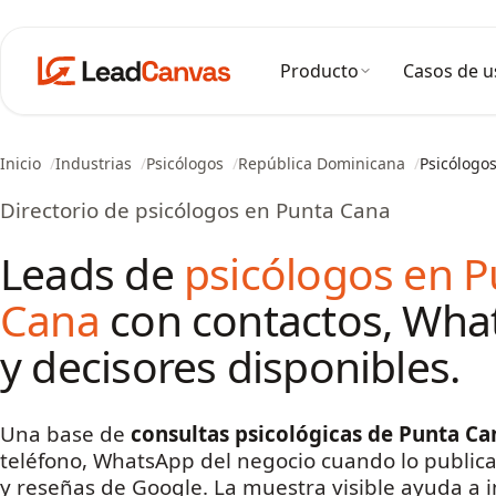
Producto
Casos de u
Inicio
Industrias
Psicólogos
República Dominicana
Psicólogo
Directorio de psicólogos en Punta Cana
Leads de
psicólogos en P
Cana
con contactos, Wha
y decisores disponibles.
Una base de
consultas psicológicas de Punta Ca
teléfono, WhatsApp del negocio cuando lo publica
y reseñas de Google. La muestra visible ayuda a in