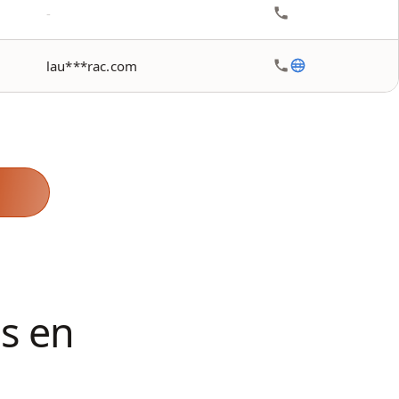
-
lau***rac.com
s en