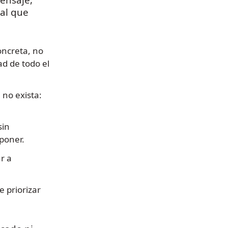
nal que
oncreta, no
ad de todo el
no exista:
sin
poner.
r a
e priorizar