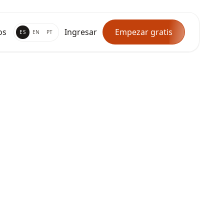
os
Ingresar
Empezar gratis
ES
EN
PT