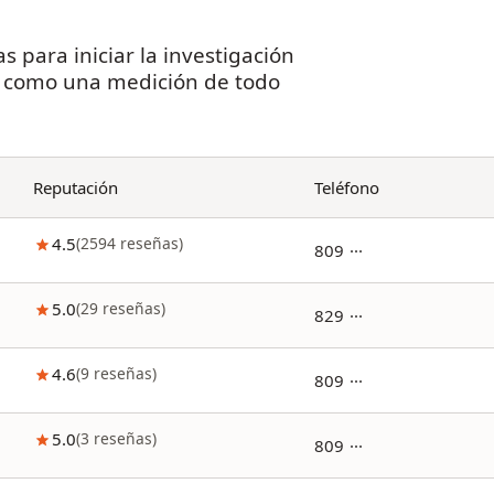
s para iniciar la investigación
i como una medición de todo
Reputación
Teléfono
4.5
(
2594
reseñas
)
809 ···
5.0
(
29
reseñas
)
829 ···
4.6
(
9
reseñas
)
809 ···
5.0
(
3
reseñas
)
809 ···