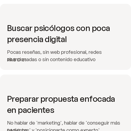
Buscar psicólogos con poca
presencia digital
Pocas reseñas, sin web profesional, redes
abandonadas o sin contenido educativo
PASO 01
Preparar propuesta enfocada
en pacientes
No hablar de 'marketing', hablar de 'conseguir más
pacientes' y 'posicionarte como experto'
PASO 02