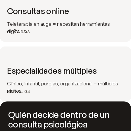
Consultas online
Teleterapia en auge = necesitan herramientas
digitales
SEÑAL 03
Especialidades múltiples
Clínico, infantil, parejas, organizacional = múltiples
nichos
SEÑAL 04
Quién decide dentro de un
consulta psicológica