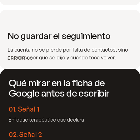
No guardar el seguimiento
La cuenta no se pierde por falta de contactos, sino
por no saber qué se dijo y cuándo toca volver.
ERROR 05
Qué mirar en la ficha de
Google antes de escribir
01
.
Señal 1
Enfoque terapéutico que declara
02
.
Señal 2