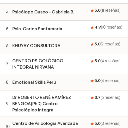
5.0
(
11
reseñas
)
4
Psicólogo Cusco - Gabriela B.
4.9
(
10
reseñas
)
5
Psic. Carlos Santamaria
5.0
(
7
reseñas
)
6
KHUYAY CONSULTORA
CENTRO PSICOLÓGICO
5.0
(
4
reseñas
)
7
INTEGRAL NIRVANA
5.0
(
4
reseñas
)
8
Emotional Skills Perú
Dr ROBERTO RENÉ RAMÍREZ
3.7
(
6
reseñas
)
9
BENGOA(PhD) Centro
Psicológico Integral
Centro de Psicología Avanzada
5.0
(
3
reseñas
)
10