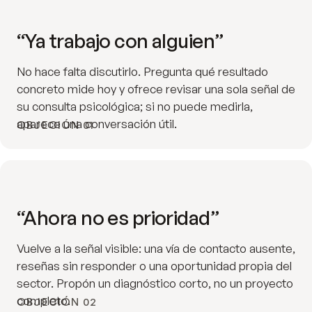
“Ya trabajo con alguien”
No hace falta discutirlo. Pregunta qué resultado
concreto mide hoy y ofrece revisar una sola señal de
su consulta psicológica; si no puede medirla,
aparece una conversación útil.
OBJECIÓN 01
“Ahora no es prioridad”
Vuelve a la señal visible: una vía de contacto ausente,
reseñas sin responder o una oportunidad propia del
sector. Propón un diagnóstico corto, no un proyecto
completo.
OBJECIÓN 02