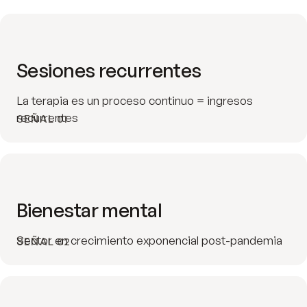
Sesiones recurrentes
La terapia es un proceso continuo = ingresos
recurrentes
SEÑAL 01
Bienestar mental
Sector en crecimiento exponencial post-pandemia
SEÑAL 02