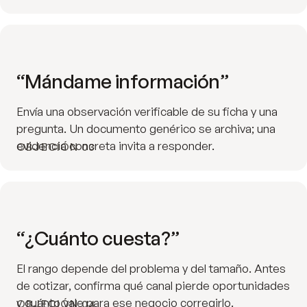
“Mándame información”
Envía una observación verificable de su ficha y una
pregunta. Un documento genérico se archiva; una
evidencia concreta invita a responder.
OBJECIÓN 03
“¿Cuánto cuesta?”
El rango depende del problema y del tamaño. Antes
de cotizar, confirma qué canal pierde oportunidades
y cuánto vale para ese negocio corregirlo.
OBJECIÓN 04