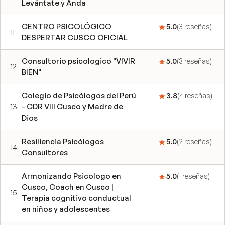
Levántate y Anda
CENTRO PSICOLÓGICO
5.0
(
3
reseñas
)
11
DESPERTAR CUSCO OFICIAL
Consultorio psicologico "VIVIR
5.0
(
3
reseñas
)
12
BIEN"
Colegio de Psicólogos del Perú
3.8
(
4
reseñas
)
13
- CDR VIII Cusco y Madre de
Dios
Resiliencia Psicólogos
5.0
(
2
reseñas
)
14
Consultores
Armonizando Psicologo en
5.0
(
1
reseñas
)
Cusco, Coach en Cusco |
15
Terapia cognitivo conductual
en niños y adolescentes