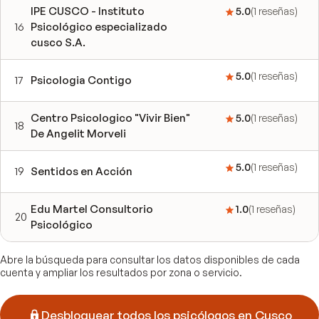
IPE CUSCO - Instituto
5.0
(
1
reseñas
)
16
Psicológico especializado
cusco S.A.
5.0
(
1
reseñas
)
17
Psicologia Contigo
Centro Psicologico "Vivir Bien"
5.0
(
1
reseñas
)
18
De Angelit Morveli
5.0
(
1
reseñas
)
19
Sentidos en Acción
Edu Martel Consultorio
1.0
(
1
reseñas
)
20
Psicológico
Abre la búsqueda para consultar los datos disponibles de cada
cuenta y ampliar los resultados por zona o servicio.
Desbloquear todos los psicólogos en Cusco