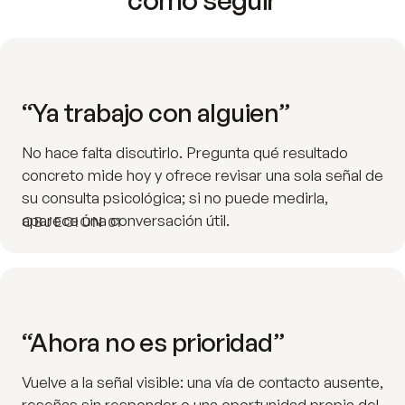
“Ya trabajo con alguien”
No hace falta discutirlo. Pregunta qué resultado
concreto mide hoy y ofrece revisar una sola señal de
su consulta psicológica; si no puede medirla,
aparece una conversación útil.
OBJECIÓN 01
“Ahora no es prioridad”
Vuelve a la señal visible: una vía de contacto ausente,
reseñas sin responder o una oportunidad propia del