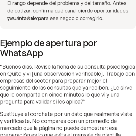
El rango depende del problema y del tamaño. Antes
de cotizar, confirma qué canal pierde oportunidades
y cuánto vale para ese negocio corregirlo.
OBJECIÓN 04
Ejemplo de apertura por
WhatsApp
“Buenos días. Revisé la ficha de su consulta psicológica
en Quito y vi [una observación verificable]. Trabajo con
empresas del sector para preparar mejor el
seguimiento de las consultas que ya reciben. ¿Le sirve
que le comparta en cinco minutos lo que vi y una
pregunta para validar si les aplica?”
Sustituye el corchete por un dato que realmente viste
y verificaste. No compares con un promedio de
mercado que la página no puede demostrar: esa
preparación es lo que evita el mensaje de plantilla.