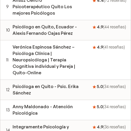
Ansuz Centro
4.4
(
72
reseñas
)
9
Psicoterapéutico Quito Los
mejores Psicólogos
Psicólogo en Quito, Ecuador -
4.9
(
44
reseñas
)
10
Alexis Fernando Cajas Pérez
Verónica Espinosa Sánchez –
4.9
(
41
reseñas
)
Psicóloga Clínica |
11
Neuropsicóloga | Terapia
Cognitiva individual y Pareja |
Quito-Online
Psicóloga en Quito - Psic. Erika
5.0
(
34
reseñas
)
12
Sánchez
Anny Maldonado - Atención
5.0
(
34
reseñas
)
13
Psicológica
Integramente Psicología y
4.9
(
36
reseñas
)
14