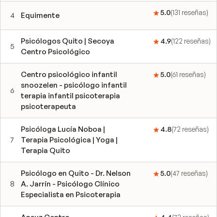
5.0
(
131
reseñas
)
4
Equimente
Psicólogos Quito | Secoya
4.9
(
122
reseñas
)
5
Centro Psicológico
Centro psicológico infantil
5.0
(
61
reseñas
)
snoozelen - psicólogo infantil
6
terapia infantil psicoterapia
psicoterapeuta
Psicóloga Lucía Noboa |
4.8
(
72
reseñas
)
7
Terapia Psicológica | Yoga |
Terapia Quito
Psicólogo en Quito - Dr. Nelson
5.0
(
47
reseñas
)
8
A. Jarrín - Psicólogo Clínico
Especialista en Psicoterapia