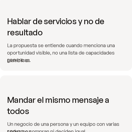
Hablar de servicios y no de
resultado
La propuesta se entiende cuando menciona una
oportunidad visible, no una lista de capacidades
genéricas.
ERROR 01
Mandar el mismo mensaje a
todos
Un negocio de una persona y un equipo con varias
sedes no compran ni deciden igual.
ERROR 02