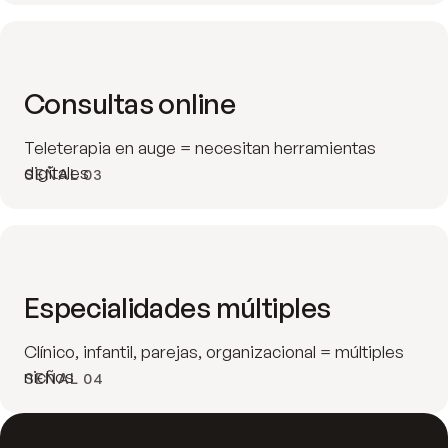
Consultas online
Teleterapia en auge = necesitan herramientas
digitales
SEÑAL 03
Especialidades múltiples
Clínico, infantil, parejas, organizacional = múltiples
nichos
SEÑAL 04