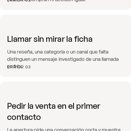
Llamar sin mirar la ficha
Una reseña, una categoría o un canal que falta
distinguen un mensaje investigado de una llamada
en frío.
ERROR 03
Pedir la venta en el primer
contacto
La apertura pide una conversación corta y muestra