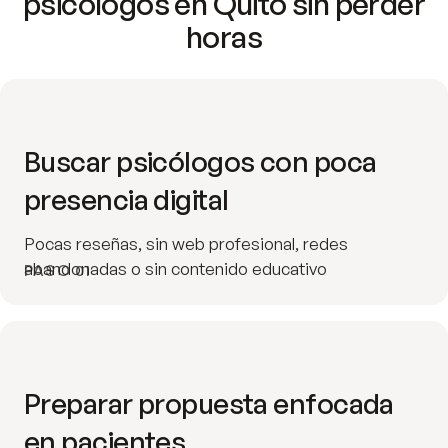
psicólogos en Quito sin perder
horas
Buscar psicólogos con poca
presencia digital
Pocas reseñas, sin web profesional, redes
abandonadas o sin contenido educativo
PASO 01
Preparar propuesta enfocada
en pacientes