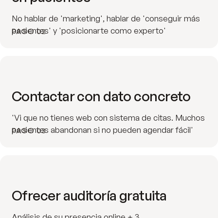
No hablar de 'marketing', hablar de 'conseguir más
pacientes' y 'posicionarte como experto'
PASO 02
Contactar con dato concreto
'Vi que no tienes web con sistema de citas. Muchos
pacientes abandonan si no pueden agendar fácil'
PASO 03
Ofrecer auditoría gratuita
Análisis de su presencia online + 3