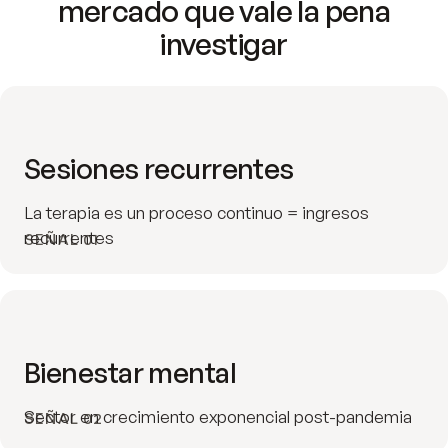
mercado que vale la pena
investigar
Sesiones recurrentes
La terapia es un proceso continuo = ingresos
recurrentes
SEÑAL 01
Bienestar mental
Sector en crecimiento exponencial post-pandemia
SEÑAL 02