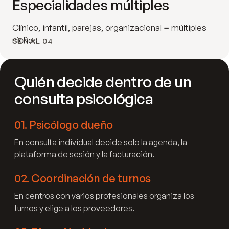
Especialidades múltiples
Clínico, infantil, parejas, organizacional = múltiples
nichos
SEÑAL 04
Quién decide dentro de un
consulta psicológica
01
.
Psicólogo dueño
En consulta individual decide solo la agenda, la
plataforma de sesión y la facturación.
02
.
Coordinación de turnos
En centros con varios profesionales organiza los
turnos y elige a los proveedores.