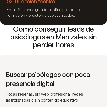
03
.
Dirección técnica
En instituciones grandes define protocolos,
formación y el sistema que usan todos.
Cómo conseguir leads de
psicólogos en Manizales sin
perder horas
Buscar psicólogos con poca
presencia digital
Pocas reseñas, sin web profesional, redes
abandonadas o sin contenido educativo
PASO 01