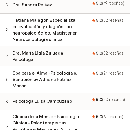
5.0
(
79
reseñas
)
2
Dra. Sandra Peláez
Tatiana Malagón Especialista
5.0
(
52
reseñas
)
en evaluación y diagnóstico
3
neuropsicológico, Magister en
Neuropsicología clínica
Dra. María Ligia Zuluaga,
5.0
(
32
reseñas
)
4
Psicóloga
Spa para el Alma · Psicología &
5.0
(
24
reseñas
)
5
Sanación by Adriana Patiño
Masso
5.0
(
20
reseñas
)
6
Psicóloga Luisa Campuzano
Clínica de la Mente - Psicología
5.0
(
19
reseñas
)
Clínica - Psicoterapeutas.
7
Psicólogos Manizales. Solicita