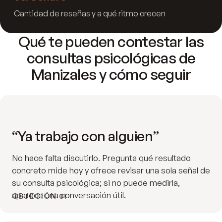
Cantidad de reseñas y a qué ritmo crecen
Qué te pueden contestar las
consultas psicológicas de
Manizales y cómo seguir
“Ya trabajo con alguien”
No hace falta discutirlo. Pregunta qué resultado
concreto mide hoy y ofrece revisar una sola señal de
su consulta psicológica; si no puede medirla,
aparece una conversación útil.
OBJECIÓN 01