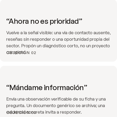
“Ahora no es prioridad”
Vuelve a la señal visible: una vía de contacto ausente,
reseñas sin responder o una oportunidad propia del
sector. Propón un diagnóstico corto, no un proyecto
completo.
OBJECIÓN 02
“Mándame información”
Envía una observación verificable de su ficha y una
pregunta. Un documento genérico se archiva; una
evidencia concreta invita a responder.
OBJECIÓN 03