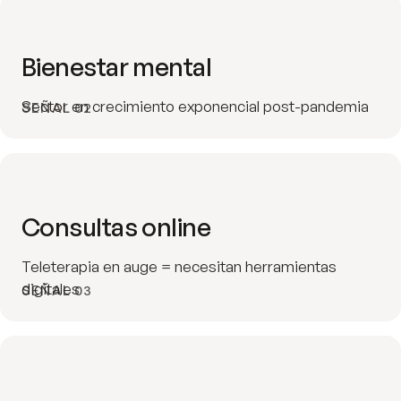
Bienestar mental
Sector en crecimiento exponencial post-pandemia
SEÑAL 02
Consultas online
Teleterapia en auge = necesitan herramientas
digitales
SEÑAL 03