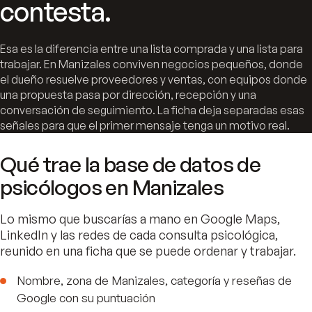
contesta.
Esa es la diferencia entre una lista comprada y una lista para
trabajar. En Manizales conviven negocios pequeños, donde
el dueño resuelve proveedores y ventas, con equipos donde
una propuesta pasa por dirección, recepción y una
conversación de seguimiento. La ficha deja separadas esas
señales para que el primer mensaje tenga un motivo real.
Qué trae la base de datos de
psicólogos en Manizales
Lo mismo que buscarías a mano en Google Maps,
LinkedIn y las redes de cada consulta psicológica,
reunido en una ficha que se puede ordenar y trabajar.
Nombre, zona de Manizales, categoría y reseñas de
Google con su puntuación