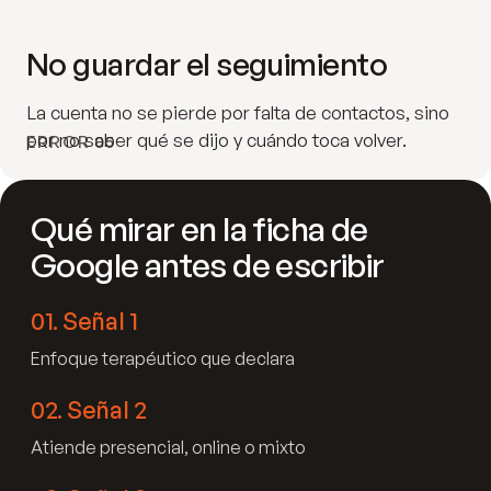
No guardar el seguimiento
La cuenta no se pierde por falta de contactos, sino
por no saber qué se dijo y cuándo toca volver.
ERROR 05
Qué mirar en la ficha de
Google antes de escribir
01
.
Señal 1
Enfoque terapéutico que declara
02
.
Señal 2
Atiende presencial, online o mixto