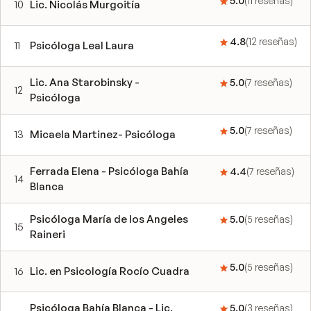
5.0
(
11
reseñas
)
10
Lic. Nicolás Murgoitía
4.8
(
12
reseñas
)
11
Psicóloga Leal Laura
Lic. Ana Starobinsky -
5.0
(
7
reseñas
)
12
Psicóloga
5.0
(
7
reseñas
)
13
Micaela Martinez- Psicóloga
Ferrada Elena - Psicóloga Bahía
4.4
(
7
reseñas
)
14
Blanca
Psicóloga María de los Angeles
5.0
(
5
reseñas
)
15
Raineri
5.0
(
5
reseñas
)
16
Lic. en Psicología Rocío Cuadra
Psicóloga Bahía Blanca - Lic.
5.0
(
3
reseñas
)