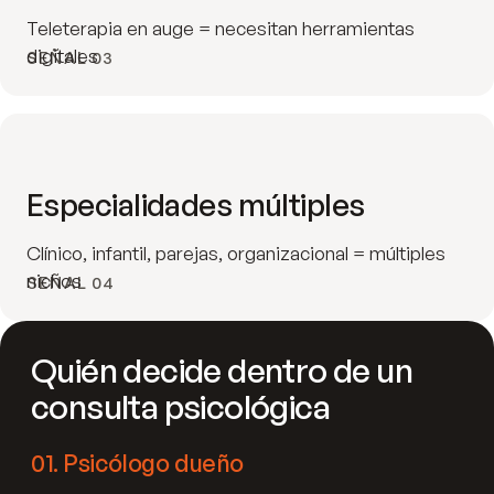
Teleterapia en auge = necesitan herramientas
digitales
SEÑAL 03
Especialidades múltiples
Clínico, infantil, parejas, organizacional = múltiples
nichos
SEÑAL 04
Quién decide dentro de un
consulta psicológica
01
.
Psicólogo dueño