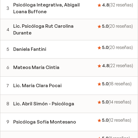
Psicóloga Integrativa, Abigail
4.8
(
32
reseñas
)
3
Loana Buffone
Lic. Psicóloga Rut Carolina
5.0
(
20
reseñas
)
4
Durante
5.0
(
20
reseñas
)
5
Daniela Fantini
4.8
(
22
reseñas
)
6
Mateos María Cintia
5.0
(
18
reseñas
)
7
Lic. María Clara Pocai
5.0
(
14
reseñas
)
8
Lic. Abril Simón - Psicóloga
5.0
(
12
reseñas
)
9
Psicóloga Sofía Montesano