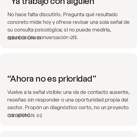
“Ya trabajo con alguien”
No hace falta discutirlo. Pregunta qué resultado
concreto mide hoy y ofrece revisar una sola señal de
su consulta psicológica; si no puede medirla,
aparece una conversación útil.
OBJECIÓN 01
“Ahora no es prioridad”
Vuelve a la señal visible: una vía de contacto ausente,
reseñas sin responder o una oportunidad propia del
sector. Propón un diagnóstico corto, no un proyecto
completo.
OBJECIÓN 02