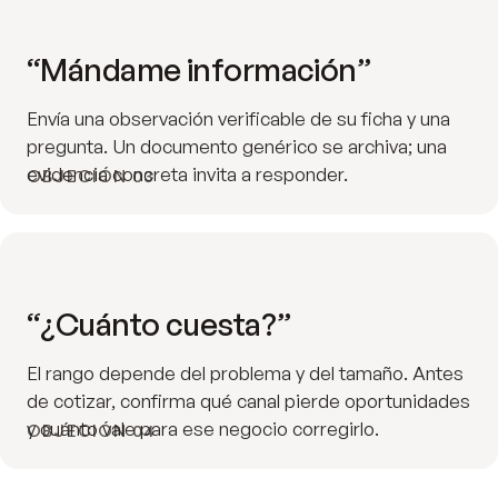
“Mándame información”
Envía una observación verificable de su ficha y una
pregunta. Un documento genérico se archiva; una
evidencia concreta invita a responder.
OBJECIÓN 03
“¿Cuánto cuesta?”
El rango depende del problema y del tamaño. Antes
de cotizar, confirma qué canal pierde oportunidades
y cuánto vale para ese negocio corregirlo.
OBJECIÓN 04