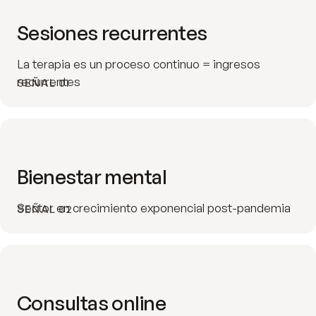
Sesiones recurrentes
La terapia es un proceso continuo = ingresos
recurrentes
SEÑAL 01
Bienestar mental
Sector en crecimiento exponencial post-pandemia
SEÑAL 02
Consultas online