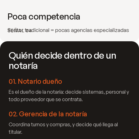
Poca competencia
Sector tradicional = pocas agencias especializadas
SEÑAL 04
Quién decide dentro de un
notaría
01
.
Notario dueño
Es el dueño de la notaría: decide sistemas, personal y
todo proveedor que se contrata.
02
.
Gerencia de la notaría
Coordina turnos y compras, y decide qué llega al
titular.