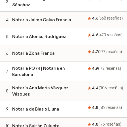
3
Sánchez
4.6
(
568
reseñas
)
4
Notaria Jaime Calvo Francia
4.6
(
473
reseñas
)
5
Notaria Alonso Rodríguez
4.7
(
277
reseñas
)
6
Notaría Zona Franca
Notaría PG74 | Notaría en
4.9
(
172
reseñas
)
7
Barcelona
Notaría Ana María Vázquez
4.4
(
306
reseñas
)
8
Vázquez
4.8
(
182
reseñas
)
9
Notaria de Blas & Lluna
4.8
(
175
reseñas
)
10
Notaría Sultán Zulueta