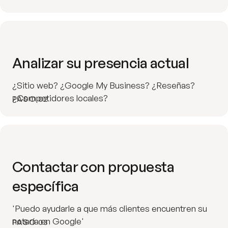
Analizar su presencia actual
¿Sitio web? ¿Google My Business? ¿Reseñas?
¿Competidores locales?
PASO 02
Contactar con propuesta
específica
'Puedo ayudarle a que más clientes encuentren su
notaría en Google'
PASO 03