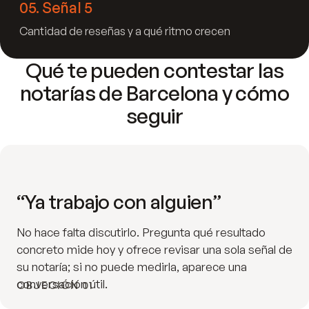
05
.
Señal 5
Cantidad de reseñas y a qué ritmo crecen
Qué te pueden contestar las
notarías de Barcelona y cómo
seguir
“Ya trabajo con alguien”
No hace falta discutirlo. Pregunta qué resultado
concreto mide hoy y ofrece revisar una sola señal de
su notaría; si no puede medirla, aparece una
conversación útil.
OBJECIÓN 01