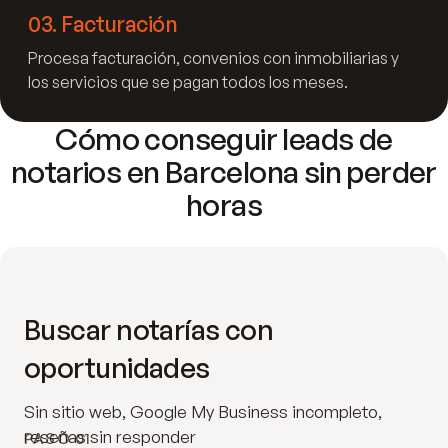
03
.
Facturación
Procesa facturación, convenios con inmobiliarias y
los servicios que se pagan todos los meses.
Cómo conseguir leads de
notarios en Barcelona sin perder
horas
Buscar notarías con
oportunidades
Sin sitio web, Google My Business incompleto,
reseñas sin responder
PASO 01