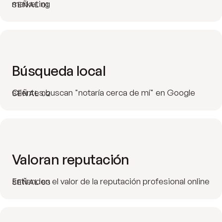
marketing
SEÑAL 01
Búsqueda local
Clientes buscan "notaría cerca de mí" en Google
SEÑAL 02
Valoran reputación
Entienden el valor de la reputación profesional online
SEÑAL 03