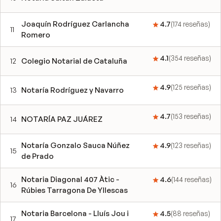
Joaquín Rodríguez Carlancha
4.7
(
174
reseñas
)
11
Romero
4.1
(
354
reseñas
)
12
Colegio Notarial de Cataluña
4.9
(
125
reseñas
)
13
Notaría Rodríguez y Navarro
4.7
(
153
reseñas
)
14
NOTARÍA PAZ JUÁREZ
Notaría Gonzalo Sauca Núñez
4.9
(
123
reseñas
)
15
de Prado
Notaria Diagonal 407 Àtic -
4.6
(
144
reseñas
)
16
Rúbies Tarragona De Yllescas
Notaria Barcelona - Lluís Jou i
4.5
(
88
reseñas
)
17