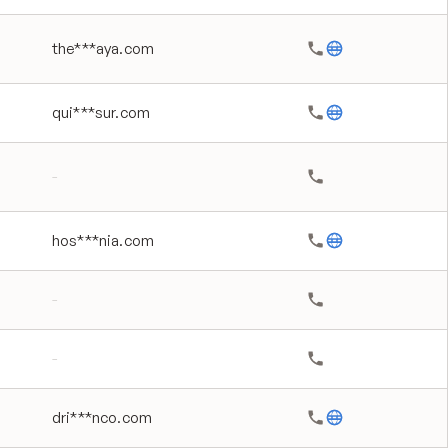
the***aya.com
qui***sur.com
-
hos***nia.com
-
-
dri***nco.com