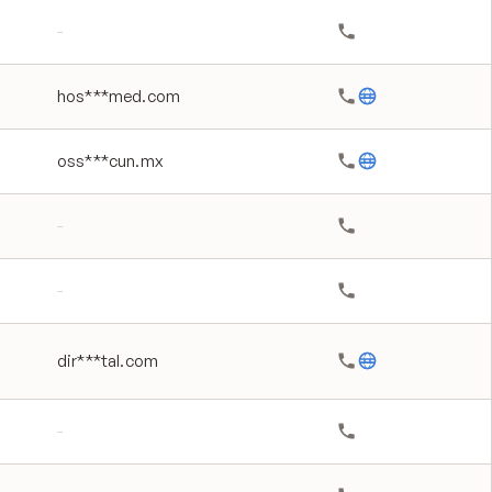
-
hos***med.com
oss***cun.mx
-
-
dir***tal.com
-