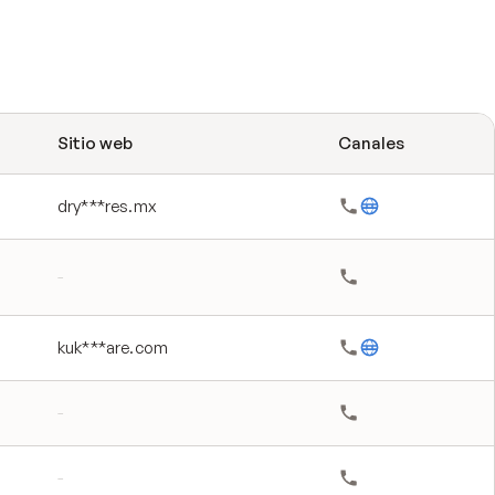
Sitio web
Canales
dry***res.mx
-
kuk***are.com
-
-