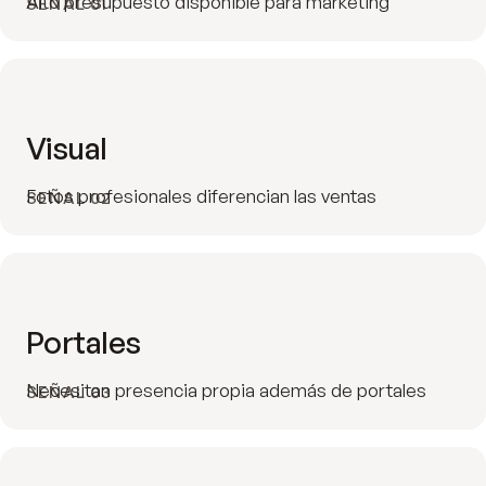
Alto presupuesto disponible para marketing
SEÑAL 01
Visual
Fotos profesionales diferencian las ventas
SEÑAL 02
Portales
Necesitan presencia propia además de portales
SEÑAL 03