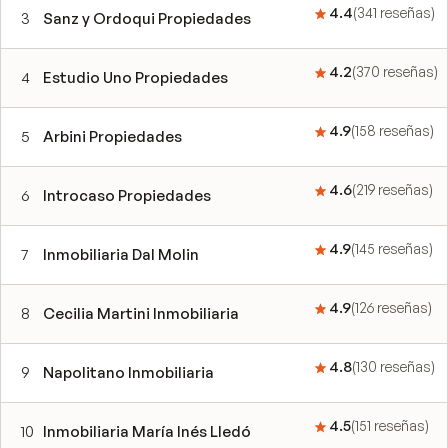
4.4
(
341
reseñas
)
3
Sanz y Ordoqui Propiedades
4.2
(
370
reseñas
)
4
Estudio Uno Propiedades
4.9
(
158
reseñas
)
5
Arbini Propiedades
4.6
(
219
reseñas
)
6
Introcaso Propiedades
4.9
(
145
reseñas
)
7
Inmobiliaria Dal Molin
4.9
(
126
reseñas
)
8
Cecilia Martini Inmobiliaria
4.8
(
130
reseñas
)
9
Napolitano Inmobiliaria
4.5
(
151
reseñas
)
10
Inmobiliaria María Inés Lledó