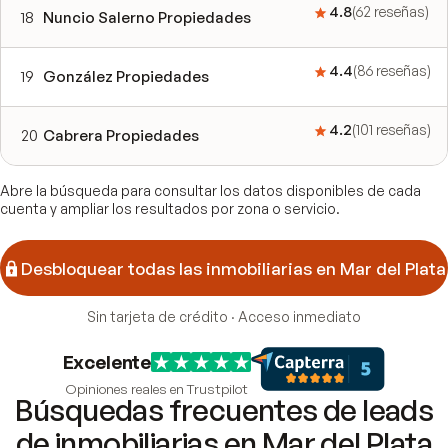
4.8
(
62
reseñas
)
18
Nuncio Salerno Propiedades
4.4
(
86
reseñas
)
19
González Propiedades
4.2
(
101
reseñas
)
20
Cabrera Propiedades
Abre la búsqueda para consultar los datos disponibles de cada
cuenta y ampliar los resultados por zona o servicio.
Desbloquear todas las inmobiliarias en Mar del Plata
Sin tarjeta de crédito · Acceso inmediato
Excelente
Opiniones reales en Trustpilot
Búsquedas frecuentes de leads
de inmobiliarias en Mar del Plata