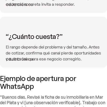
evidencia concreta invita a responder.
OBJECIÓN 03
“¿Cuánto cuesta?”
El rango depende del problema y del tamaño. Antes
de cotizar, confirma qué canal pierde oportunidades
y cuánto vale para ese negocio corregirlo.
OBJECIÓN 04
Ejemplo de apertura por
WhatsApp
“Buenos días. Revisé la ficha de su inmobiliaria en Mar
del Plata y vi [una observación verificable]. Trabajo con