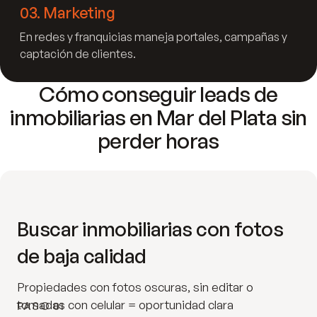
03
.
Marketing
En redes y franquicias maneja portales, campañas y
captación de clientes.
Cómo conseguir leads de
inmobiliarias en Mar del Plata sin
perder horas
Buscar inmobiliarias con fotos
de baja calidad
Propiedades con fotos oscuras, sin editar o
tomadas con celular = oportunidad clara
PASO 01