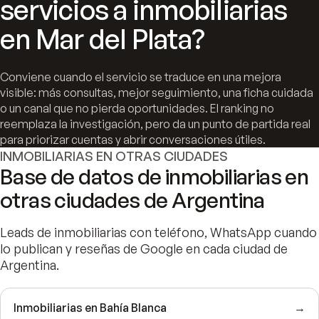
servicios a inmobiliarias
en Mar del Plata?
Conviene cuando el servicio se traduce en una mejora
visible: más consultas, mejor seguimiento, una ficha cuidada
o un canal que no pierda oportunidades. El ranking no
reemplaza la investigación, pero da un punto de partida real
para priorizar cuentas y abrir conversaciones útiles.
INMOBILIARIAS EN OTRAS CIUDADES
Base de datos de inmobiliarias en
otras ciudades de Argentina
Leads de inmobiliarias con teléfono, WhatsApp cuando
lo publican y reseñas de Google en cada ciudad de
Argentina.
Inmobiliarias en Bahía Blanca
→