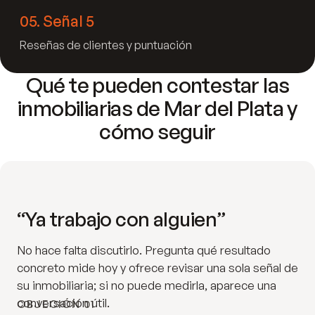
05
.
Señal 5
Reseñas de clientes y puntuación
Qué te pueden contestar las
inmobiliarias de Mar del Plata y
cómo seguir
“Ya trabajo con alguien”
No hace falta discutirlo. Pregunta qué resultado
concreto mide hoy y ofrece revisar una sola señal de
su inmobiliaria; si no puede medirla, aparece una
conversación útil.
OBJECIÓN 01