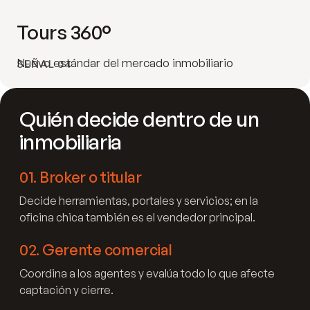
Tours 360°
Nuevo estándar del mercado inmobiliario
SEÑAL 04
Quién decide dentro de un
inmobiliaria
01
.
Broker o titular
Decide herramientas, portales y servicios; en la
oficina chica también es el vendedor principal.
02
.
Gerente comercial
Coordina a los agentes y evalúa todo lo que afecte
captación y cierre.