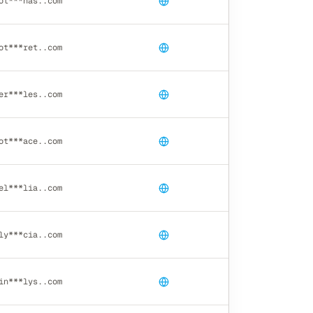
ot***nas..com
ot***ret..com
er***les..com
ot***ace..com
el***lia..com
ly***cia..com
in***lys..com