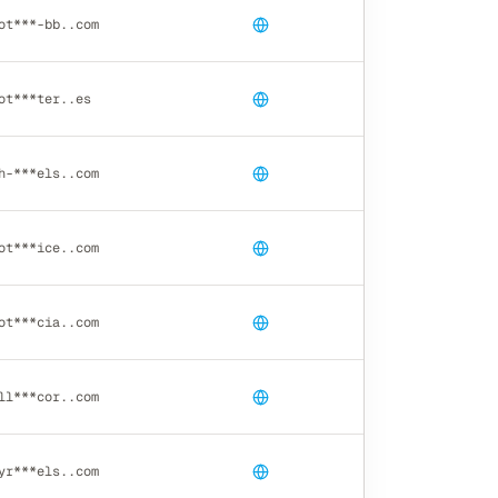
ot***-bb..com
ot***ter..es
h-***els..com
ot***ice..com
ot***cia..com
ll***cor..com
yr***els..com