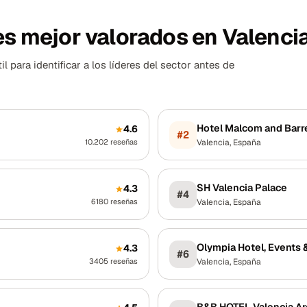
es mejor valorados en Valenci
 para identificar a los líderes del sector antes de
Hotel Malcom and Barr
4.6
#
2
10.202
reseñas
Valencia
,
España
SH Valencia Palace
4.3
#
4
6180
reseñas
Valencia
,
España
Olympia Hotel, Events 
4.3
#
6
3405
reseñas
Valencia
,
España
B&B HOTEL Valencia A