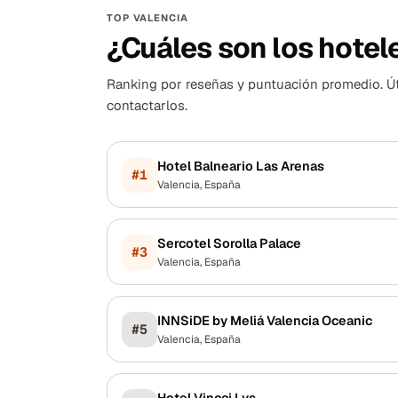
TOP VALENCIA
¿Cuáles son los hotel
Ranking por reseñas y puntuación promedio. Útil
contactarlos.
Hotel Balneario Las Arenas
#
1
Valencia
,
España
Sercotel Sorolla Palace
#
3
Valencia
,
España
INNSiDE by Meliá Valencia Oceanic
#
5
Valencia
,
España
Hotel Vincci Lys