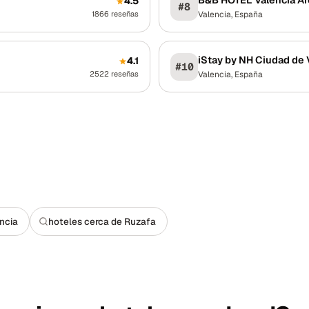
4.5
#
8
1866
reseñas
Valencia
,
España
iStay by NH Ciudad de 
4.1
#
10
2522
reseñas
Valencia
,
España
ncia
hoteles cerca de Ruzafa