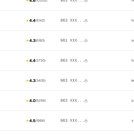
963 XXX...
★
4.6
h
(
10.202
)
963 XXX...
★
4.4
h
(
5142
)
961 XXX...
★
4.3
s
(
6180
)
963 XXX...
★
4.4
h
(
3730
)
963 XXX...
★
4.3
m
(
3405
)
963 XXX...
★
4.0
o
(
5256
)
963 XXX...
★
4.5
v
(
1866
)