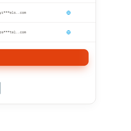
yr***els..com
re***tel..com