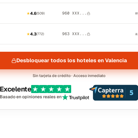
960 XXX...
★
4.6
m
(
509
)
963 XXX...
★
4.3
a
(
772
)
Desbloquear todos los hoteles en Valencia
Sin tarjeta de crédito · Acceso inmediato
Excelente
Basado en opiniones reales en