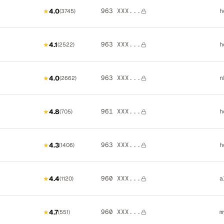
963 XXX...
★
4.0
h
(
3745
)
963 XXX...
★
4.1
h
(
2522
)
963 XXX...
★
4.0
n
(
2662
)
961 XXX...
★
4.8
h
(
705
)
963 XXX...
★
4.3
h
(
1406
)
960 XXX...
★
4.4
a
(
1120
)
960 XXX...
★
4.7
m
(
551
)