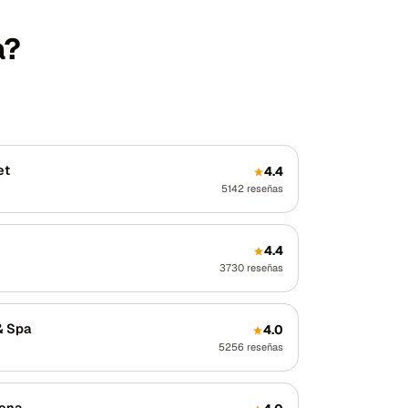
a?
et
4.4
5142
reseñas
4.4
3730
reseñas
& Spa
4.0
5256
reseñas
rena