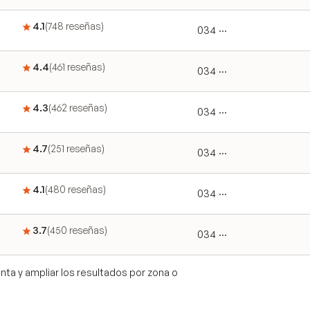
4.1
(
748
reseñas
)
034 ···
4.4
(
461
reseñas
)
034 ···
4.3
(
462
reseñas
)
034 ···
4.7
(
251
reseñas
)
034 ···
4.1
(
480
reseñas
)
034 ···
3.7
(
450
reseñas
)
034 ···
ta y ampliar los resultados por zona o