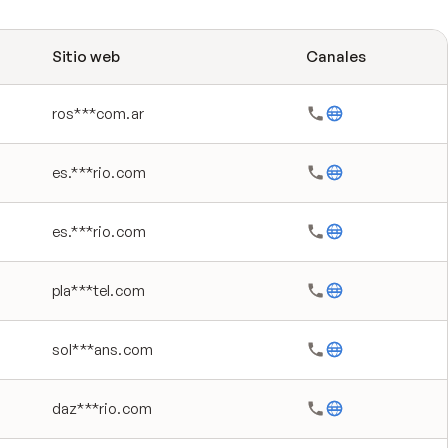
Sitio web
Canales
ros***com.ar
es.***rio.com
es.***rio.com
pla***tel.com
sol***ans.com
daz***rio.com