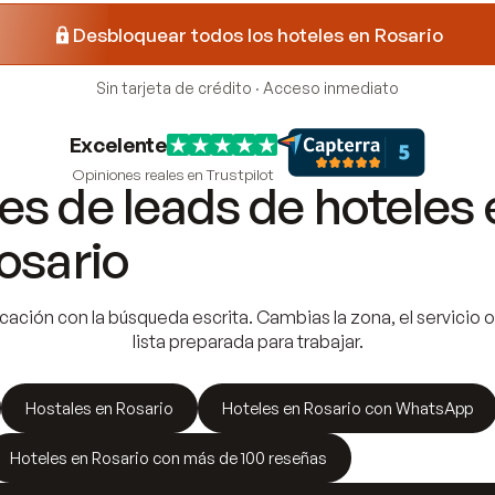
Desbloquear todos los hoteles en Rosario
Sin tarjeta de crédito · Acceso inmediato
Excelente
Opiniones reales en Trustpilot
s de leads de hoteles 
osario
cación con la búsqueda escrita. Cambias la zona, el servicio o 
lista preparada para trabajar.
Hostales en Rosario
Hoteles en Rosario con WhatsApp
Hoteles en Rosario con más de 100 reseñas