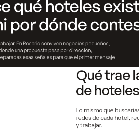
ce qué hoteles exis
ni por dónde contes
 trabajar. En Rosario conviven negocios pequeños,
donde una propuesta pasa por dirección,
separadas esas señales para que el primer mensaje
Qué trae l
de hoteles
Lo mismo que buscarías
redes de cada hotel, re
y trabajar.