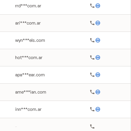
rrd***com.ar
ari***com.ar
wyn***els.com
hot***com.ar
apa***ear.com
ame***ian.com
inn***com.ar
-