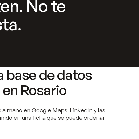
ten. No te
ta.
a base de datos
 en Rosario
 a mano en Google Maps, LinkedIn y las
unido en una ficha que se puede ordenar