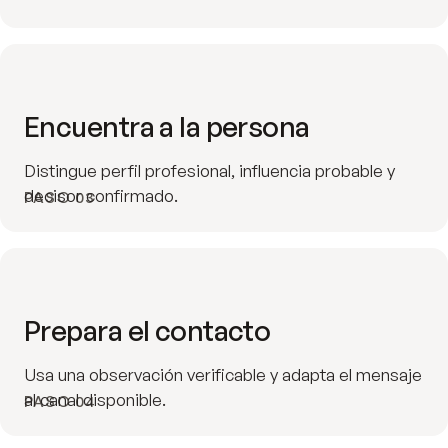
Encuentra a la persona
Distingue perfil profesional, influencia probable y
decisor confirmado.
PASO 03
Prepara el contacto
Usa una observación verificable y adapta el mensaje
al canal disponible.
PASO 04