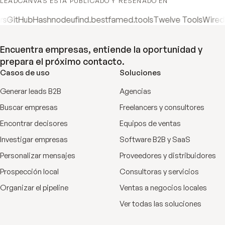
LEADCANVAS ESTÁ PUBLICADO Y RESEÑADO EN
ashnode
ufind.best
famed.tools
Twelve Tools
Wired Business
Encuentra empresas, entiende la oportunidad y
prepara el próximo contacto.
Casos de uso
Soluciones
Generar leads B2B
Agencias
Buscar empresas
Freelancers y consultores
Encontrar decisores
Equipos de ventas
Investigar empresas
Software B2B y SaaS
Personalizar mensajes
Proveedores y distribuidores
Prospección local
Consultoras y servicios
Organizar el pipeline
Ventas a negocios locales
Ver todas las soluciones