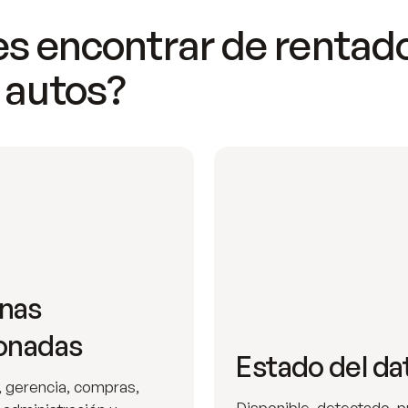
s encontrar de rentad
 autos?
nas
ionadas
Estado del da
 gerencia, compras,
Disponible, detectado, p