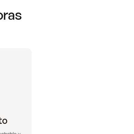
oras
to
robable y