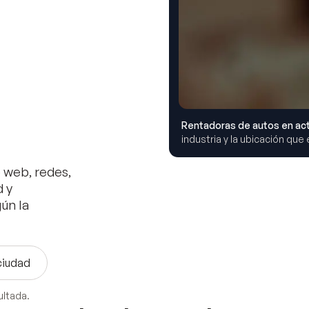
Rentadoras de autos
en act
industria y la ubicación que e
o web, redes,
d y
ún la
ciudad
ultada.