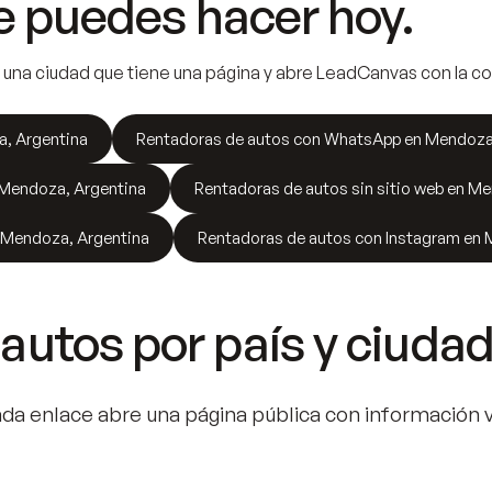
 puedes hacer hoy.
una ciudad que tiene una página y abre LeadCanvas con la co
, Argentina
Rentadoras de autos con WhatsApp en Mendoza
 Mendoza, Argentina
Rentadoras de autos sin sitio web en M
 Mendoza, Argentina
Rentadoras de autos con Instagram en 
 autos
por país y ciudad
Cada enlace abre una página pública con información v