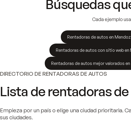
Búsquedas que
Cada ejemplo usa 
Rentadoras de autos en Mendoza
Rentadoras de autos con sitio web en
Rentadoras de autos mejor valorados en
DIRECTORIO DE
RENTADORAS DE AUTOS
Lista de
rentadoras de
Empieza por un país o elige una ciudad prioritaria. 
sus ciudades.