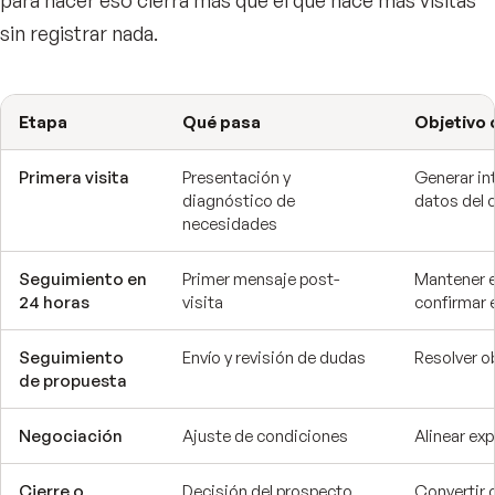
para hacer eso cierra más que el que hace más visitas
sin registrar nada.
Etapa
Qué pasa
Objetivo
Primera visita
Presentación y
Generar int
diagnóstico de
datos del 
necesidades
Seguimiento en
Primer mensaje post-
Mantener 
24 horas
visita
confirmar 
Seguimiento
Envío y revisión de dudas
Resolver o
de propuesta
Negociación
Ajuste de condiciones
Alinear exp
Cierre o
Decisión del prospecto
Convertir o 