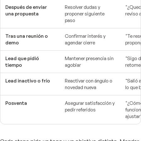
Después de enviar
Resolver dudas y
"¿Quedó
una propuesta
proponer siguiente
reviso 
paso
Tras una reunión o
Confirmar interés y
"Te res
demo
agendar cierre
propon
Lead que pidió
Mantener presencia sin
"Sigo d
tiempo
agobiar
retome
Lead inactivo o frío
Reactivar con ángulo o
"Salió 
novedad nueva
lo que 
Posventa
Asegurar satisfacción y
"¿Cómo
pedir referidos
funcio
ajustar