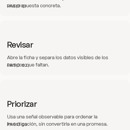
una propuesta concreta.
PASO
01
Revisar
Abre la ficha y separa los datos visibles de los
campos que faltan.
PASO
02
Priorizar
Usa una señal observable para ordenar la
investigación, sin convertirla en una promesa.
PASO
03