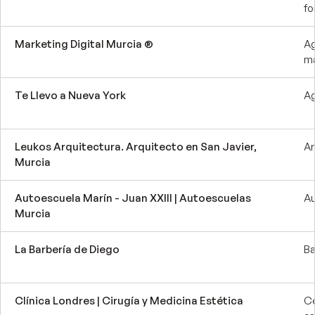
fo
Marketing Digital Murcia ®
Ag
ma
Te Llevo a Nueva York
Ag
Leukos Arquitectura. Arquitecto en San Javier,
Ar
Murcia
Autoescuela Marín - Juan XXIII | Autoescuelas
Au
Murcia
La Barbería de Diego
Ba
Clínica Londres | Cirugía y Medicina Estética
Ce