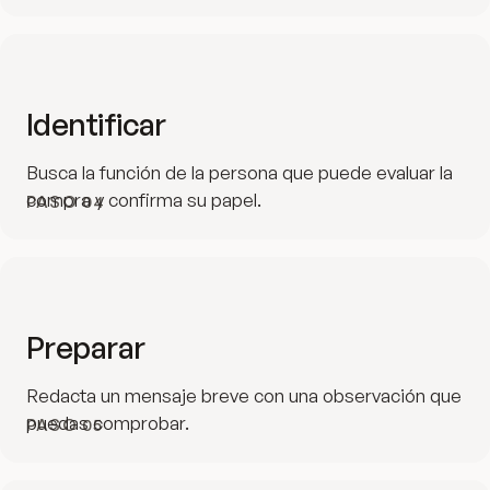
Identificar
Busca la función de la persona que puede evaluar la
compra y confirma su papel.
PASO
04
Preparar
Redacta un mensaje breve con una observación que
puedas comprobar.
PASO
05