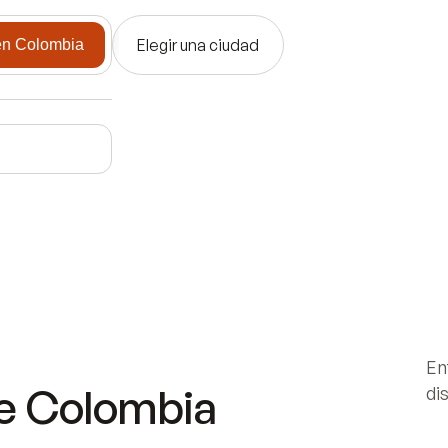
Elegir una ciudad
en Colombia
En
de
Colombia
di