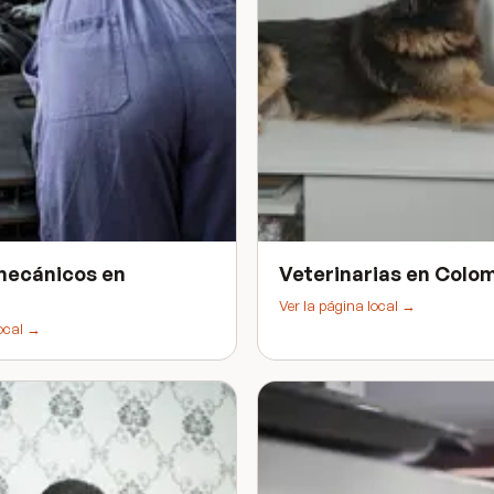
mecánicos
en
Veterinarias
en
Colom
Ver la página local →
local →