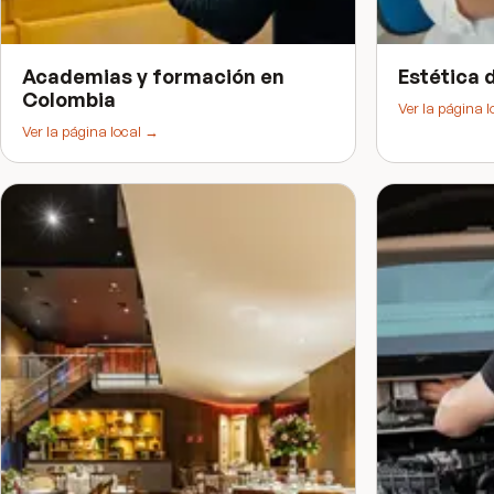
Academias y formación
en
Estética 
Colombia
Ver la página 
Ver la página local →