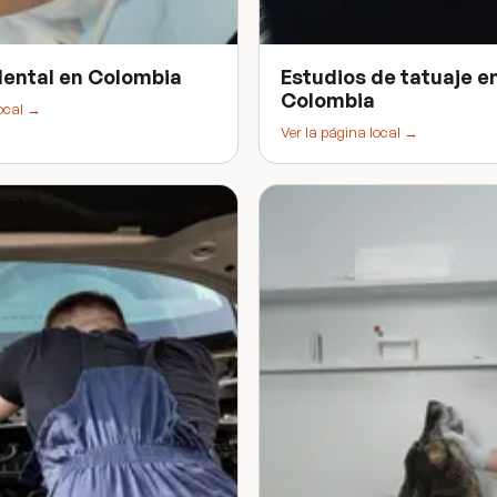
dental
en
Colombia
Estudios de tatuaje
e
Colombia
local →
Ver la página local →