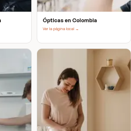
n
Ópticas
en
Colombia
Ver la página local →