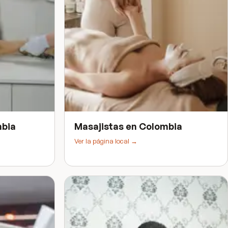
bia
Masajistas
en
Colombia
Ver la página local →