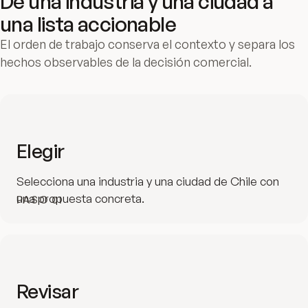
De una industria y una ciudad a
una lista accionable
El orden de trabajo conserva el contexto y separa los
hechos observables de la decisión comercial.
Elegir
Selecciona una industria y una ciudad de Chile con
una propuesta concreta.
PASO
01
Revisar