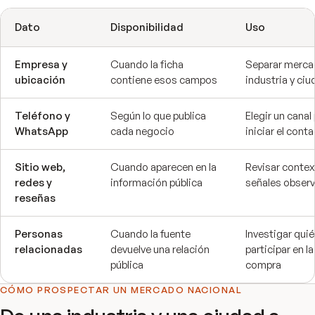
Dato
Disponibilidad
Uso
Empresa y
Cuando la ficha
Separar merca
ubicación
contiene esos campos
industria y ci
Teléfono y
Según lo que publica
Elegir un canal
WhatsApp
cada negocio
iniciar el cont
Sitio web,
Cuando aparecen en la
Revisar contex
redes y
información pública
señales observ
reseñas
Personas
Cuando la fuente
Investigar qui
relacionadas
devuelve una relación
participar en la
pública
compra
CÓMO PROSPECTAR UN MERCADO NACIONAL