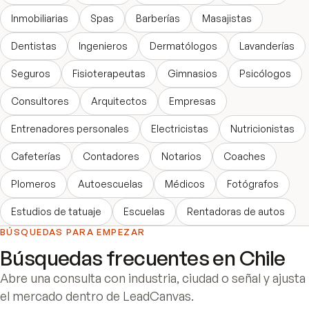
Inmobiliarias
Spas
Barberías
Masajistas
Dentistas
Ingenieros
Dermatólogos
Lavanderías
Seguros
Fisioterapeutas
Gimnasios
Psicólogos
Consultores
Arquitectos
Empresas
Entrenadores personales
Electricistas
Nutricionistas
Cafeterías
Contadores
Notarios
Coaches
Plomeros
Autoescuelas
Médicos
Fotógrafos
Estudios de tatuaje
Escuelas
Rentadoras de autos
BÚSQUEDAS PARA EMPEZAR
Búsquedas frecuentes en
Chile
Abre una consulta con industria, ciudad o señal y ajusta
el mercado dentro de LeadCanvas.