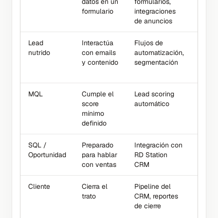
datos en un
formularios,
conve
formulario
integraciones
visita
de anuncios
Lead
Interactúa
Flujos de
Tasa 
nutrido
con emails
automatización,
apertu
y contenido
segmentación
clics,
enga
MQL
Cumple el
Lead scoring
Score
score
automático
alcan
mínimo
tiemp
definido
etapa
SQL /
Preparado
Integración con
Tasa 
Oportunidad
para hablar
RD Station
conve
con ventas
CRM
MQL-
Cliente
Cierra el
Pipeline del
Tasa 
trato
CRM, reportes
cierre
de cierre
prome
ciclo