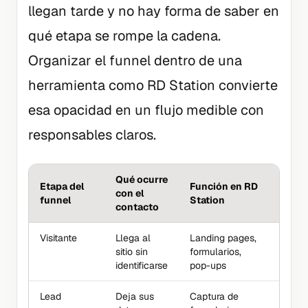
llegan tarde y no hay forma de saber en
qué etapa se rompe la cadena.
Organizar el funnel dentro de una
herramienta como RD Station convierte
esa opacidad en un flujo medible con
responsables claros.
Qué ocurre
Etapa del
Función en RD
Métri
con el
funnel
Station
refer
contacto
Visitante
Llega al
Landing pages,
Visita
sitio sin
formularios,
única
identificarse
pop-ups
de re
Lead
Deja sus
Captura de
Tasa 