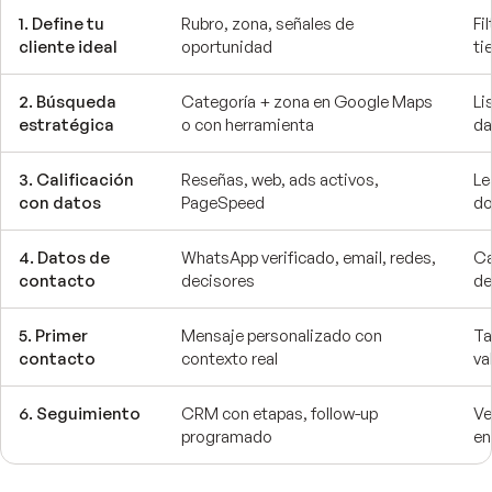
1. Define tu
Rubro, zona, señales de
Fi
cliente ideal
oportunidad
ti
2. Búsqueda
Categoría + zona en Google Maps
Li
estratégica
o con herramienta
da
3. Calificación
Reseñas, web, ads activos,
Le
con datos
PageSpeed
do
4. Datos de
WhatsApp verificado, email, redes,
Ca
contacto
decisores
de
5. Primer
Mensaje personalizado con
Ta
contacto
contexto real
va
6. Seguimiento
CRM con etapas, follow-up
Ve
programado
en