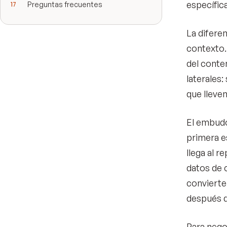
específica
Preguntas frecuentes
La difere
contexto.
del conte
laterales
que lleven
El embudo
primera e
llega al r
datos de 
convierte 
después de
Para nego