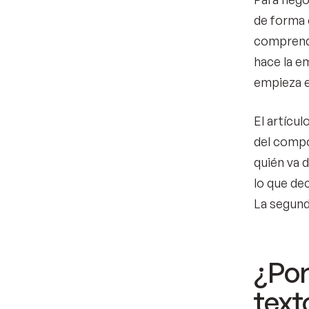
de forma 
comprende
hace la e
empieza en
El artícu
del compon
quién va d
lo que dec
La segund
¿Por
text