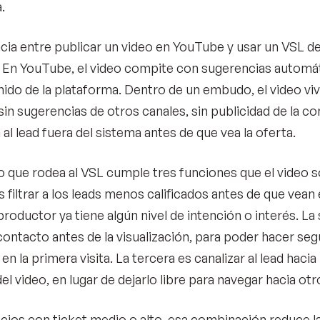
.
ncia entre publicar un video en YouTube y usar un VSL 
 En YouTube, el video compite con sugerencias automát
nido de la plataforma. Dentro de un embudo, el video viv
: sin sugerencias de otros canales, sin publicidad de la 
 al lead fuera del sistema antes de que vea la oferta.
 que rodea al VSL cumple tres funciones que el video s
s filtrar a los leads menos calificados antes de que vean
eproductor ya tiene algún nivel de intención o interés. L
contacto antes de la visualización, para poder hacer se
en la primera visita. La tercera es canalizar al lead haci
l video, en lugar de dejarlo libre para navegar hacia otro
cios con ticket medio o alto, esa combinación reduce la