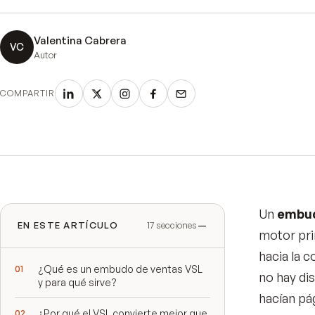
Valentina Cabrera
VC
Autor
COMPARTIR
Un
embud
EN ESTE ARTÍCULO
17
secciones
motor prin
hacia la 
¿Qué es un embudo de ventas VSL
no hay di
y para qué sirve?
hacían pá
¿Por qué el VSL convierte mejor que