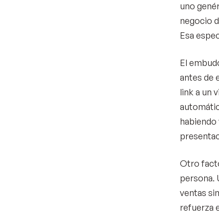
uno genér
negocio de
Esa espec
El embudo
antes de 
link a un 
automátic
habiendo 
presentac
Otro fact
persona. 
ventas si
refuerza e