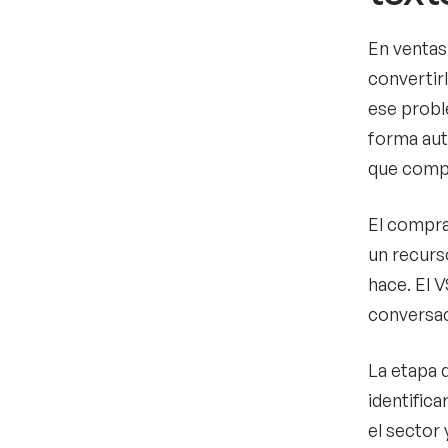
En ventas 
convertir
ese probl
forma aut
que compr
El compra
un recurs
hace. El V
conversac
La etapa 
identific
el sector