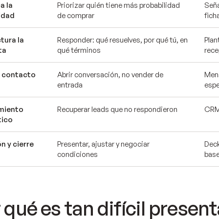
ca la
Priorizar quién tiene más probabilidad
Seña
idad
de comprar
fich
ctura la
Responder: qué resuelves, por qué tú, en
Plan
ta
qué términos
rece
r contacto
Abrir conversación, no vender de
Mens
entrada
espe
imiento
Recuperar leads que no respondieron
CRM 
tico
n y cierre
Presentar, ajustar y negociar
Deck
condiciones
bas
 qué es tan difícil present