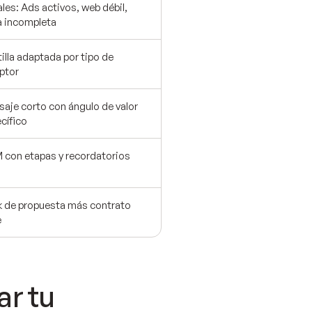
les: Ads activos, web débil,
a incompleta
tilla adaptada por tipo de
ptor
aje corto con ángulo de valor
cífico
con etapas y recordatorios
 de propuesta más contrato
e
ar tu