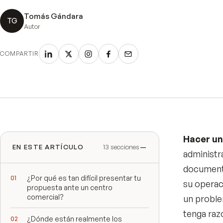
Tomás Gándara
TG
Autor
COMPARTIR
Hacer un
EN ESTE ARTÍCULO
13
secciones
administra
documento
¿Por qué es tan difícil presentar tu
su operac
propuesta ante un centro
comercial?
un proble
tenga raz
¿Dónde están realmente los