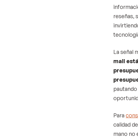
informaci
reseñas, 
invirtien
tecnologí
La señal m
mall est
presupue
presupue
pautando 
oportunid
Para
cons
calidad d
mano no e