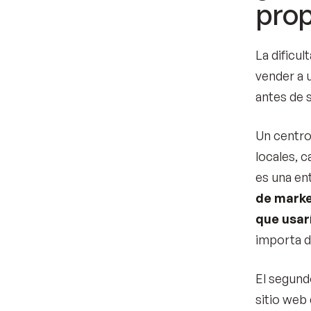
prop
La dificu
vender a 
antes de s
Un centro
locales, 
es una ent
de marke
que usarí
importa d
El segund
sitio web