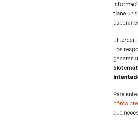
informaci
tiene un 
esperando
El tercer 
Los respo
generan u
sistemát
intentad
Para ente
cómo pre
que neces