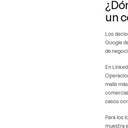
¿Dón
un c
Los deciso
Google de
de negoci
En Linked
Operacion
malls más
comercial
casos con
Para los l
muestra el