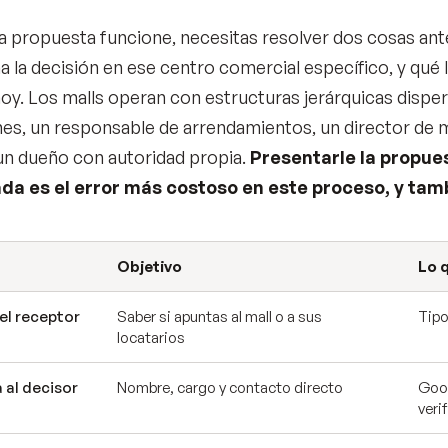
la propuesta funcione, necesitas resolver dos cosas antes
a la decisión en ese centro comercial específico, y qué l
oy. Los malls operan con estructuras jerárquicas disper
es, un responsable de arrendamientos, un director de m
 un dueño con autoridad propia.
Presentarle la propue
da es el error más costoso en este proceso, y tam
Objetivo
Lo 
 el receptor
Saber si apuntas al mall o a sus
Tipo
locatarios
 al decisor
Nombre, cargo y contacto directo
Goog
veri