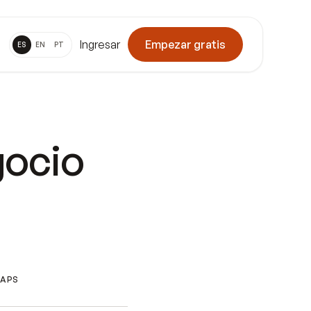
Ingresar
Empezar gratis
ES
EN
PT
gocio
APS