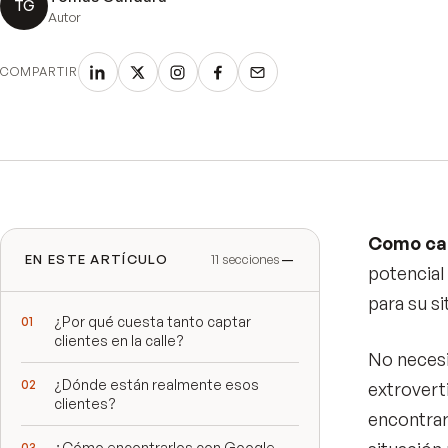
TG
Autor
COMPARTIR
Como cap
EN ESTE ARTÍCULO
11
secciones
potencial
para su s
¿Por qué cuesta tanto captar
clientes en la calle?
No necesi
¿Dónde están realmente esos
extroverti
clientes?
encontrar
¿Cómo encontrarlos con Google