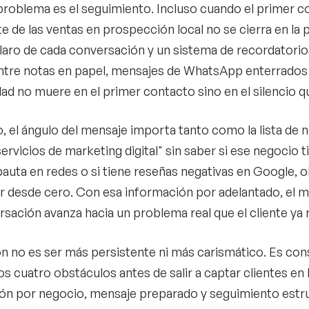
 problema es el seguimiento. Incluso cuando el primer c
 de las ventas en prospección local no se cierra en la pri
claro de cada conversación y un sistema de recordatorios
ntre notas en papel, mensajes de WhatsApp enterrados 
ad no muere en el primer contacto sino en el silencio q
, el ángulo del mensaje importa tanto como la lista de ne
servicios de marketing digital" sin saber si ese negocio
 pauta en redes o si tiene reseñas negativas en Google, o
r desde cero. Con esa información por adelantado, el m
ersación avanza hacia un problema real que el cliente ya
ón no es ser más persistente ni más carismático. Es con
os cuatro obstáculos antes de salir a captar clientes en la 
ón por negocio, mensaje preparado y seguimiento estr