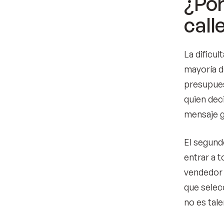
¿Por
call
La dificul
mayoría d
presupues
quien dec
mensaje g
El segundo
entrar a 
vendedor 
que selec
no es tal