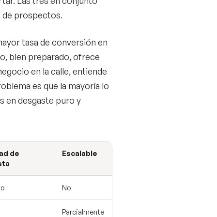
rtar. Las tres en conjunto
e de prospectos.
mayor tasa de conversión en
to, bien preparado, ofrece
negocio en la calle, entiende
problema es que la mayoría lo
tes en desgaste puro y
ad de
Escalable
sta
to
No
Parcialmente