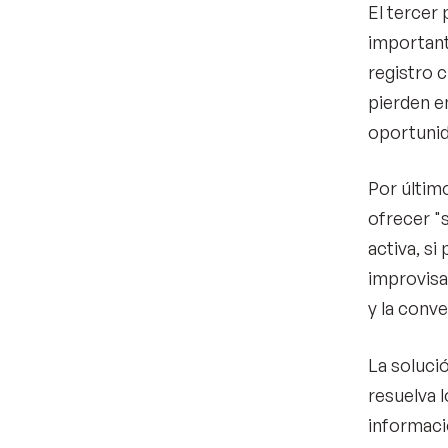
El tercer
importante
registro 
pierden e
oportunid
Por último
ofrecer "
activa, si
improvisa
y la conv
La soluci
resuelva l
informaci