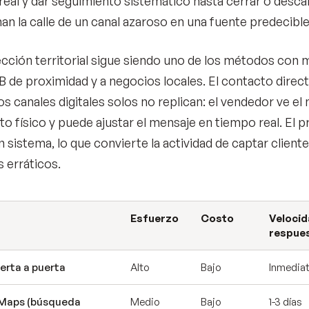
 real y dar seguimiento sistemático hasta cerrar o desca
an la calle de un canal azaroso en una fuente predecibl
cción territorial sigue siendo uno de los métodos con 
B de proximidad y a negocios locales. El contacto direc
os canales digitales solos no replican: el vendedor ve el 
to físico y puede ajustar el mensaje en tiempo real. El 
n sistema, lo que convierte la actividad de captar clien
s erráticos.
Esfuerzo
Costo
Velocid
respue
uerta a puerta
Alto
Bajo
Inmedia
Maps (búsqueda
Medio
Bajo
1-3 días