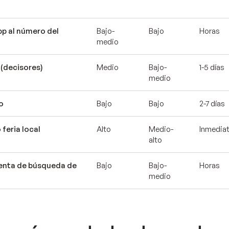
p al número del
Bajo-
Bajo
Horas
medio
 (decisores)
Medio
Bajo-
1-5 días
medio
ío
Bajo
Bajo
2-7 días
 feria local
Alto
Medio-
Inmedia
alto
enta de búsqueda de
Bajo
Bajo-
Horas
medio