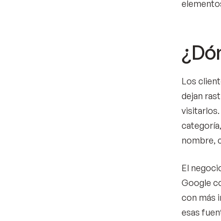
elemento
¿Dón
Los clien
dejan rast
visitarlo
categoría
nombre, c
El negocio
Google co
con más i
esas fuen