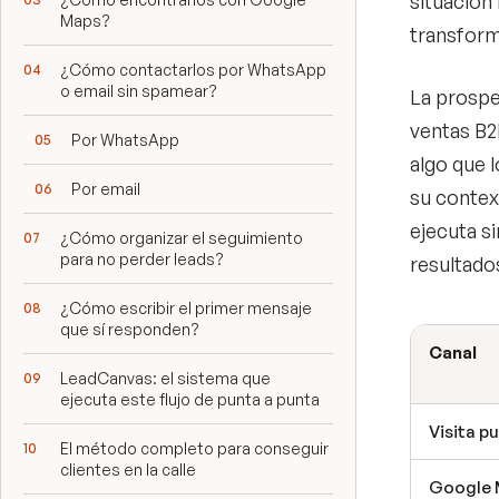
situación
Maps?
transform
¿Cómo contactarlos por WhatsApp
o email sin spamear?
La prospe
ventas B2
Por WhatsApp
algo que l
Por email
su contex
ejecuta si
¿Cómo organizar el seguimiento
para no perder leads?
resultado
¿Cómo escribir el primer mensaje
que sí responden?
Canal
LeadCanvas: el sistema que
ejecuta este flujo de punta a punta
Visita p
El método completo para conseguir
clientes en la calle
Google 