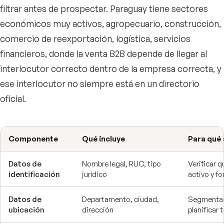
filtrar antes de prospectar. Paraguay tiene sectores
económicos muy activos, agropecuario, construcción,
comercio de reexportación, logística, servicios
financieros, donde la venta B2B depende de llegar al
interlocutor correcto dentro de la empresa correcta, y
ese interlocutor no siempre está en un directorio
oficial.
Componente
Qué incluye
Para qué 
Datos de
Nombre legal, RUC, tipo
Verificar 
identificación
jurídico
activo y fo
Datos de
Departamento, ciudad,
Segmentar
ubicación
dirección
planificar t