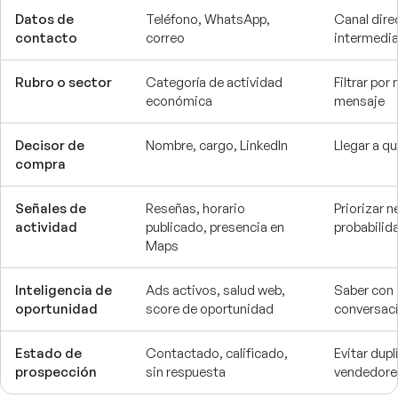
Datos de
Teléfono, WhatsApp,
Canal dire
contacto
correo
intermedia
Rubro o sector
Categoría de actividad
Filtrar por
económica
mensaje
Decisor de
Nombre, cargo, LinkedIn
Llegar a q
compra
Señales de
Reseñas, horario
Priorizar 
actividad
publicado, presencia en
probabilid
Maps
Inteligencia de
Ads activos, salud web,
Saber con 
oportunidad
score de oportunidad
conversac
Estado de
Contactado, calificado,
Evitar dupl
prospección
sin respuesta
vendedore