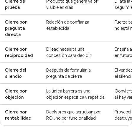
Cierre de
Producto que genera valor
Dilata la
prueba
visible en días
seguimie
Cierre por
Relación de confianza
Fuerza te
pregunta
establecida
no está
directa
Cierre por
El lead necesita una
Enseña a
reciprocidad
concesión para decidir
en futur
Cierre del
Después de formular la
El vende
silencio
pregunta de cierre
el silenc
Cierre por
La única barrera es una
Conviert
objeción
objeción específica y repetida
si hay v
Cierre por
Decisores que aprueban por
Proyecci
rentabilidad
ROI, no por funcionalidad
destruye