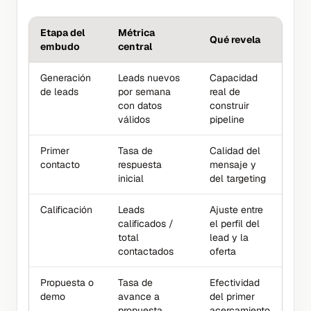
Etapa del
Métrica
Qué revela
embudo
central
Generación
Leads nuevos
Capacidad
de leads
por semana
real de
con datos
construir
válidos
pipeline
Primer
Tasa de
Calidad del
contacto
respuesta
mensaje y
inicial
del targeting
Calificación
Leads
Ajuste entre
calificados /
el perfil del
total
lead y la
contactados
oferta
Propuesta o
Tasa de
Efectividad
demo
avance a
del primer
propuesta
acercamiento