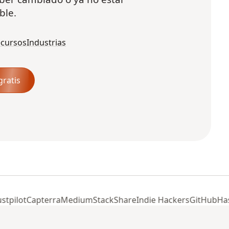
ble.
cursos
Industrias
ratis
pilot
Capterra
Medium
StackShare
Indie Hackers
GitHub
Hash