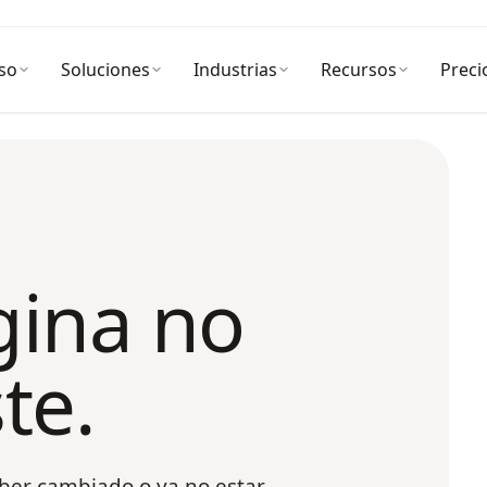
so
Soluciones
Industrias
Recursos
Preci
gina no
te.
ber cambiado o ya no estar