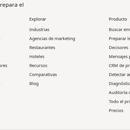
repara el
Explorar
Producto
Industrias
Buscar em
s
Agencias de marketing
Preparar l
Restaurantes
Decisores
Hoteles
Mensajes 
ores
Recursos
CRM de pr
Comparativas
Detectar a
s
Blog
Diagnósti
Auditoría 
Todo el p
Precios