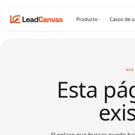
Producto
Casos de u
404
Esta pá
exis
El enlace que buscas puede ha