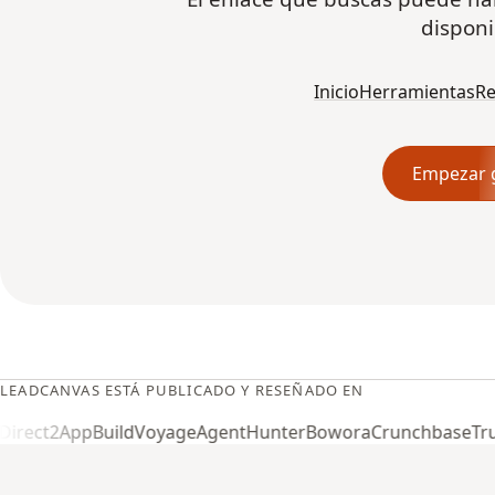
disponi
Inicio
Herramientas
Re
Empezar g
LEADCANVAS ESTÁ PUBLICADO Y RESEÑADO EN
rect2App
BuildVoyage
AgentHunter
Bowora
Crunchbase
Trust