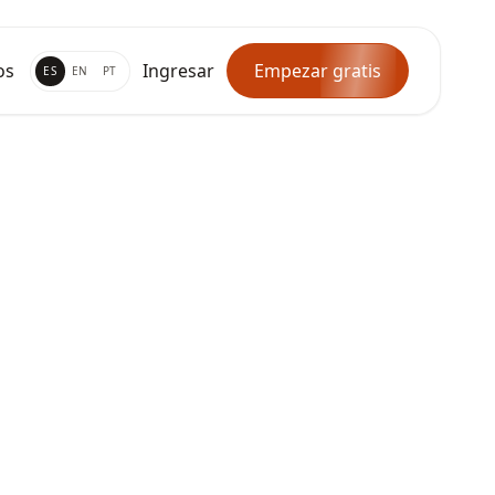
os
Ingresar
Empezar gratis
ES
EN
PT